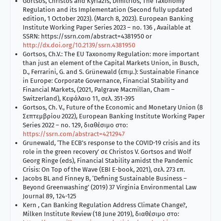
Gortsos, Christos and Kyriazis, Dimitrios, The Taxonomy
Regulation and its Implementation (Second fully updated
edition, 1 October 2023). (March 8, 2023). European Banking
Institute Working Paper Series 2023 – no. 136 , Available at
SSRN: https://ssrn.com/abstract=4381950 or
http://dx.doi.org/10.2139/ssrn.4381950
Gortsos, Ch.V.: The EU Taxonomy Regulation: more important
than just an element of the Capital Markets Union, in Busch,
D., Ferrarini, G. and S. Grünewald (επιμ.): Sustainable Finance
in Europe: Corporate Governance, Financial Stability and
Financial Markets, (2021, Palgrave Macmillan, Cham –
Switzerland), Κεφάλαιο 11, σελ. 351-395
Gortsos, Ch. V., Future of the Economic and Monetary Union (8
Σεπτεμβρίου 2022), European Banking Institute Working Paper
Series 2022 – no. 129, διαθέσιμο στο:
https://ssrn.com/abstract=4212947
Grunewald, ‘The ECB’s response to the COVID-19 crisis and its
role in the green recovery’ σε Christos V. Gortsos and Wolf
Georg Ringe (eds), Financial Stability amidst the Pandemic
Crisis: On Top of the Wave (EBI E-book, 2021), σελ. 273 επ.
Jacobs BL and Finney B, ‘Defining Sustainable Business –
Beyond Greenwashing’ (2019) 37 Virginia Environmental Law
Journal 89, 124-125
Kern , Can Banking Regulation Address Climate Change?,
Milken Institute Review (18 June 2019), διαθέσιμο στο: