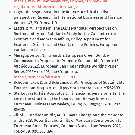
https://www.milkenreview.org/articles/can-banking-
regulation-address-climate-change
Lagoarde-Segot, Sustainable finance. A critical realist
perspective, Research in International Business and Finance,
Volume 47, 2019, σελ. 1-9
Lastra R-M., and Kern, The ECB’s Mandate: Perspectives on
Sustainability and Solidarity, Study for the Committee on
Economic and Monetary Affairs, Policy Department for
Economic, Scientific and Quality of Life Policies, European
Parliament (2020)
Maragopoulos, Ν., Towards a European Green Bond: A
Commission’s Proposal to Promote Sustainable Finance (6
Απριλίου 2022), European Banking Institute Working Paper
Series 2022 – no. 103, διαθέσιμο στο:
https://ssrn.com/abstract=3933766
Schoenmaker, D. and Schramade, W., Principles of Sustainable
Finance, διαθέσιμο στο: https://ssrn.com/abstract=3282699
Staikouras P., Triantopoulos C., Financial supervision after the
crisis: the structures, the lessons and the way forward,
European Business Law Review, Tόµος 27, Τεύχος 1, 2016, σελ.
85-135
Zilioli, C. and Ioannidis, M., “Climate Change and the Mandate
of the ECB: Potential and Limits of Monetary Contribution to
European Green Policies”, Common Market Law Review, 2022,
Τόμος 59, σελ. 363–394