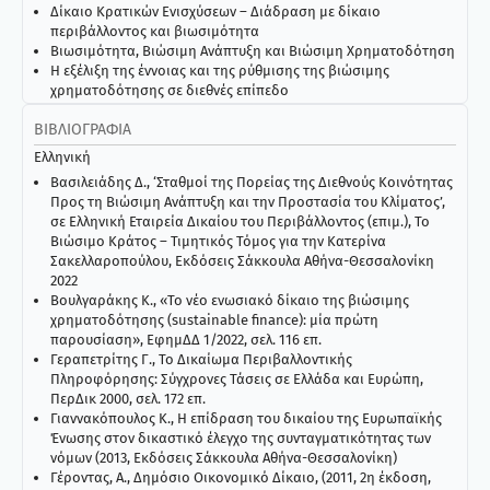
Δίκαιο Κρατικών Ενισχύσεων – Διάδραση με δίκαιο
περιβάλλοντος και βιωσιμότητα
Βιωσιμότητα, Βιώσιμη Ανάπτυξη και Βιώσιμη Χρηματοδότηση
Η εξέλιξη της έννοιας και της ρύθμισης της βιώσιμης
χρηματοδότησης σε διεθνές επίπεδο
Η εξέλιξη της έννοιας και της ρύθμισης της βιώσιμης
ΒΙΒΛΙΟΓΡΑΦΊΑ
χρηματοδότησης σε ενωσιακό επίπεδο
Το Νομικό «Περιβάλλον» του Πρωτογενούς Ενωσιακού Δικαίου
Ελληνική
Περιβαλλοντική Προστασία και Πράσινη (;) Νομισματική
Βασιλειάδης Δ., ‘Σταθμοί της Πορείας της Διεθνούς Κοινότητας
Πολιτική
Προς τη Βιώσιμη Ανάπτυξη και την Προστασία του Κλίματος’,
Το Ισχύον Νομικό Πλαίσιο του Δευτερογενούς Ενωσιακού
σε Ελληνική Εταιρεία Δικαίου του Περιβάλλοντος (επιμ.), Το
Δικαίου:
Βιώσιμο Κράτος – Τιμητικός Τόμος για την Κατερίνα
Ο Κανονισμός 2019/2088
Σακελλαροπούλου, Εκδόσεις Σάκκουλα Αθήνα-Θεσσαλονίκη
Ο Κανονισμός 2019/2089
2022
Ο Κανονισμός Ταξινομίας της ΕΕ (Κανονισμός (ΕΕ) 2020/852)
Βουλγαράκης Κ., «Το νέο ενωσιακό δίκαιο της βιώσιμης
Ευρωπαϊκή Οδηγία για τις Εκθέσεις Εταιρικής Βιωσιμότητας
χρηματοδότησης (sustainable finance): μία πρώτη
(CSRD)
παρουσίαση», ΕφημΔΔ 1/2022, σελ. 116 επ.
Γεραπετρίτης Γ., Το Δικαίωμα Περιβαλλοντικής
Πληροφόρησης: Σύγχρονες Τάσεις σε Ελλάδα και Ευρώπη,
ΠερΔικ 2000, σελ. 172 επ.
Γιαννακόπουλος Κ., Η επίδραση του δικαίου της Ευρωπαϊκής
Ένωσης στον δικαστικό έλεγχο της συνταγματικότητας των
νόμων (2013, Εκδόσεις Σάκκουλα Αθήνα-Θεσσαλονίκη)
Γέροντας, Α., Δημόσιο Οικονομικό Δίκαιο, (2011, 2η έκδοση,