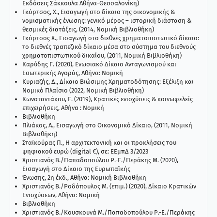
Εκδόσεις Σάκκουλα Αθήνα-Θεσσαλονίκη)
Γκόρτσος, Χ., Εισαγωγή στο δίκαιο της οικονομικής &
νομισματικής ένωσης: γενικό μέρος – ιστορική διάσταση &
θεσμικές διατάξεις, (2014, Νομική Βιβλιοθήκη)
Γκόρτσος Χ., Εισαγωγή στο διεθνές χρηματοπιστωτικό δίκαιο:
το διεθνές τραπεζικό δίκαιο μέσα στο σύστημα του διεθνούς
χρηματοπιστωτικού δικαίου, (2011, Νομική Βιβλιοθήκη)
Καρύδης Γ. (2020), Ενωσιακό Δίκαιο Ανταγωνισμού και
Εσωτερικής Αγοράς, Αθήνα: Νομική
Kυριαζής, Δ., Δίκαιο Βιώσιμης Χρηματοδότησης: Εξέλιξη και
Νομικό Πλαίσιο (2022, Νοµική Βιβλιοθήκη)
Κωνσταντάκου, Ε. (2019), Κρατικές ενισχύσεις & κοινωφελείς
επιχειρήσεις, Αθήνα : Νομική
Βιβλιοθήκη
Πλιάκος, Α., Εισαγωγή στο Οικονομικό Δίκαιο, (2011, Νομική
Βιβλιοθήκη)
Σταϊκούρας Π., Η αρχιτεκτονική και οι προκλήσεις του
ψηφιακού ευρώ (digital €), σε: ΕΕμπΔ 3/2023
Χριστιανός Β./Παπαδοπούλου Ρ.-Ε./Περάκης Μ. (2020),
Εισαγωγή στο Δίκαιο της Ευρωπαϊκής
Ένωσης, 2η έκδ., Αθήνα: Νομική Βιβλιοθήκη
Χριστιανός Β./Ροδόπουλος Μ. (επιμ.) (2020), Δίκαιο Κρατικών
Ενισχύσεων, Αθήνα: Νομική
Βιβλιοθήκη
Χριστιανός Β./Κουσκουνά Μ./Παπαδοπούλου Ρ.-Ε./Περάκης