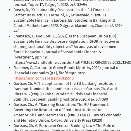
Journal, Τόμος 17, Τεύχος 1, 2022, σελ. 52–94
Busch, D., “Sustainability Disclosure in the EU Financial
Sector” σε Busch, D., Ferrarini, G., Grünewald, S. (επιμ.)
Sustainable Finance in Europe, EBI Studies in Banking and
Capital Markets Law, (2022, Palgrave Macmillan, Cham), σελ. 397-
443
Cremasco, C. and Boni, L., (2022). Is the European Union (EU)
Sustainable Finance Disclosure Regulation (SFDR) effective in
shaping sustainability objectives? An analysis of investment
funds’ behaviour. Journal of Sustainable Finance &
Investment, pp.1-19.
https://www.tandfonline.com/doi/full/10.1080/20430795.2022.21248
Flammer, C., Corporate Green Bonds (April 14, 2020). Journal of
Financial Economics (JFE), διαθέσιμο στο:
https://ssrn.com/abstract=3125518
Gortsos Ch. V.,The application of the EU banking resolution
framework amidst the pandemic crisis, σε Gortsos Ch. V. and
Ringe WG (επιμ.), Global Pandemic Crisis and Financial
Stability, European Banking Institute 2020, σελ. 361-390
Gortsos Ch.. V., “Banking Resolution: The EU Framework
Governing the Resolution of Credit Institutions” σε
Amtenbrink F. and Herrmann C. (επιμ.) The EU Law of Economic
and Monetary Union, Oxford University Press (2020)
Gortsos, Ch. V., European Central Banking Law – The Role of
the European Central Bank and National Central Banks under