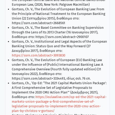
European Law, (2020, New York: Palgrave Macmillan)
Gortsos, Ch. V., The Evolution of European Banking Law: From
the Principle of National Treatment to the European Banking
Union (22 Σεπτεμβρίου 2015), διαθέσιμο στο:
https://ssrn.com/abstract=2668561
Gortsos, Ch. V., The Basel Committee on Banking Supervision
through the Lens of Its 2013 Charter (16 Ιανουαρίου 2017),
διαθέσιμο στο: https://ssrn.com/abstract=2900107
Gortsos, Ch. V., Institutional and Legal Aspects of the European
Banking Union: Status Quo and the Way Forward (27
Δεκεμβρίου 2017), διαθέσιμο στο:
https://ssrn.com/abstract=3093830
Gortsos, Ch. V., The Evolution of European (EU) Banking Law
under the Influence of (Public) International Banking Law: A
Comprehensive Overview (Fourth fully updated edition) (31
Ιανουαρίου 2022), διαθέσιμο στο:
https://ssrn.com/abstract=3334493, ιδίως σελ. 76 επ.
Gortsos, Ch., ‘Op-Ed: “The 2021 Capital Markets Union Package’:
A First Comprehensive Set of Legislative Proposals to
Implement the 2020 CMU Action Plan”’ (Δεκέμβριος 2021),
διαθέσιμο στο:
https://eulawlive.com/op-ed-the-2021-capital-
markets-union-package-a-first-comprehensive-set-of-
legislative-proposals-to-implement-the-2020-cmu-action-
plan-by-christos-v-gortsos/