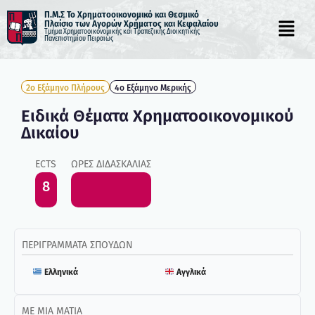
Π.Μ.Σ Το Χρηματοοικονομικό και Θεσμικό
Πλαίσιο των Αγορών Χρήματος και Κεφαλαίου
Τμήμα Χρηματοοικονομικής και Τραπεζικής Διοικητικής
Μεταπηδήστε
Πανεπιστημίου Πειραιώς
στο
περιεχόμενο
2ο Εξάμηνο Πλήρους
4ο Εξάμηνο Μερικής
Ειδικά Θέματα Χρηματοοικονομικού
Δικαίου
ECTS
ΏΡΕΣ ΔΙΔΑΣΚΑΛΊΑΣ
8
ΠΕΡΙΓΡΆΜΜΑΤΑ ΣΠΟΥΔΏΝ
Ελληνικά
Αγγλικά
ΜΕ ΜΙΑ ΜΑΤΙΆ