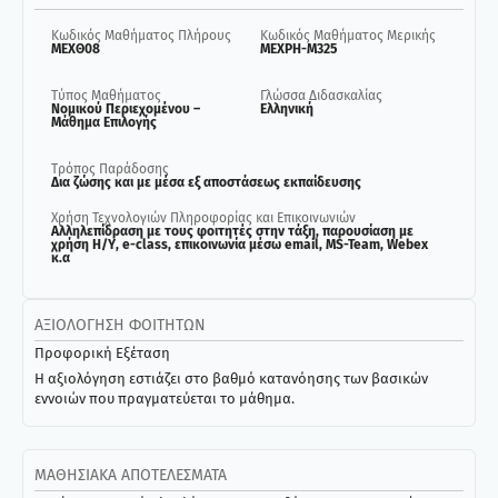
Κωδικός Μαθήματος Πλήρους
Κωδικός Μαθήματος Μερικής
ΜΕΧΘ08
ΜΕΧΡΗ-Μ325
Τύπος Μαθήματος
Γλώσσα Διδασκαλίας
Nομικού Περιεχομένου –
Ελληνική
Μάθημα Επιλογής
Τρόπος Παράδοσης
Δια ζώσης και με μέσα εξ αποστάσεως εκπαίδευσης
Χρήση Τεχνολογιών Πληροφορίας και Επικοινωνιών
Αλληλεπίδραση με τους φοιτητές στην τάξη, παρουσίαση με
χρήση Η/Υ, e-class, επικοινωνία μέσω email, MS-Team, Webex
κ.α
ΑΞΙΟΛΌΓΗΣΗ ΦΟΙΤΗΤΏΝ
Προφορική Εξέταση
Η αξιολόγηση εστιάζει στο βαθμό κατανόησης των βασικών
εννοιών που πραγματεύεται το μάθημα.
ΜΑΘΗΣΙΑΚΆ ΑΠΟΤΕΛΈΣΜΑΤΑ