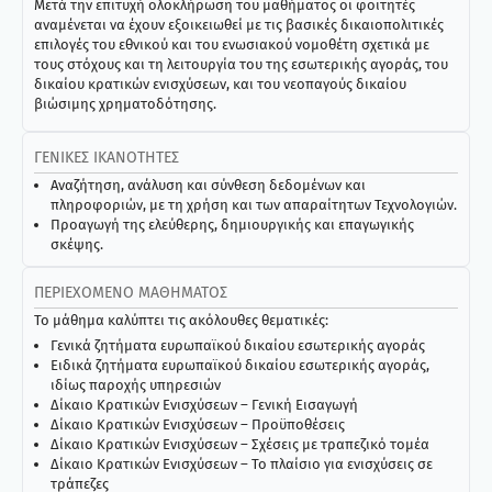
Μετά την επιτυχή ολοκλήρωση του μαθήματος οι φοιτητές
αναμένεται να έχουν εξοικειωθεί με τις βασικές δικαιοπολιτικές
επιλογές του εθνικού και του ενωσιακού νομοθέτη σχετικά με
τους στόχους και τη λειτουργία του της εσωτερικής αγοράς, του
δικαίου κρατικών ενισχύσεων, και του νεοπαγούς δικαίου
βιώσιμης χρηματοδότησης.
ΓΕΝΙΚΈΣ ΙΚΑΝΌΤΗΤΕΣ
Αναζήτηση, ανάλυση και σύνθεση δεδομένων και
πληροφοριών, με τη χρήση και των απαραίτητων Τεχνολογιών.
Προαγωγή της ελεύθερης, δημιουργικής και επαγωγικής
σκέψης.
ΠΕΡΙΕΧΌΜΕΝΟ ΜΑΘΉΜΑΤΟΣ
Το μάθημα καλύπτει τις ακόλουθες θεματικές:
Γενικά ζητήματα ευρωπαϊκού δικαίου εσωτερικής αγοράς
Ειδικά ζητήματα ευρωπαϊκού δικαίου εσωτερικής αγοράς,
ιδίως παροχής υπηρεσιών
Δίκαιο Κρατικών Ενισχύσεων – Γενική Εισαγωγή
Δίκαιο Κρατικών Ενισχύσεων – Προϋποθέσεις
Δίκαιο Κρατικών Ενισχύσεων – Σχέσεις με τραπεζικό τομέα
Δίκαιο Κρατικών Ενισχύσεων – Το πλαίσιο για ενισχύσεις σε
τράπεζες