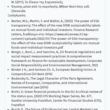
Μ. (2011), Το δίκαιο της Ευρωπαϊκής
Ένωσης μέσα από τη νομολογία, Αθήνα-Θεσ/νίκη: εκδ.
Σάκκουλα
Ξενόγλωσση
Becker, M.G., Martin, F. and Walter, A., (2022). The power of ESG
transparency: The effect of the new SFDR sustainability labels
on mutual funds and individual investors. Finance Research
Letters, διαθέσιμο στο: https://www.eticanews.it/wp-
content/uploads/2022/01/The-power-of-ESG-transparency-
the-effect-of-the-new-SFDR-sustainability-labels-on-mutual-
funds-and-individual-investors.pdf
Bengo, I., Boni, L. and Sancino, A., EU financial regulations and
social impact measurement practices: A comprehensive
framework on finance for sustainable development, Corporate
Social Responsibility and Environmental Management, 2022
Binder J-H., and Gortsos Ch. V., European Banking Union: A
Compendium (CH Beck 2016)
Bodansky D., The Legal Character of the Paris Agreement,
Review of European, Comparative, and International
Environmental Law (2016)
Brühl, V.: Green financial products in the EU: A critical review of
the status quo, (2022) CFS Working Paper Series, No. 677,
Goethe University Frankfurt, Center for Financial Studies (CFS),
Frankfurt
Busch D., The future of EU financial law, Capital Markets Law