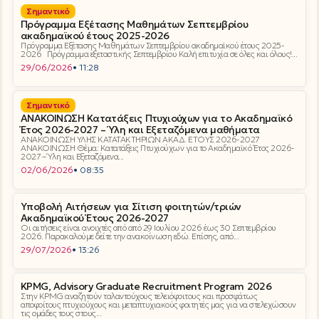
Σημαντικό
Πρόγραμμα Εξέτασης Μαθημάτων Σεπτεμβρίου
ακαδημαϊκού έτους 2025-2026
Πρόγραμμα Εξέτασης Μαθημάτων Σεπτεμβρίου ακαδημαϊκού έτους 2025-
2026 Πρόγραμμα εξεταστικής Σεπτεμβρίου Καλή επιτυχία σε όλες και όλους!...
29/06/2026
• 11:28
Σημαντικό
ΑΝΑΚΟΙΝΩΣΗ Κατατάξεις Πτυχιούχων για το Ακαδημαϊκό
Έτος 2026-2027 – Ύλη και Εξεταζόμενα μαθήματα
ΑΝΑΚΟΙΝΩΣΗ ΥΛΗΣ ΚΑΤΑΤΑΚΤΗΡΙΩΝ ΑΚΑΔ. ΕΤΟΥΣ 2026-2027
ΑΝΑΚΟΙΝΩΣΗ Θέμα: Κατατάξεις Πτυχιούχων για το Ακαδημαϊκό Έτος 2026-
2027 – Ύλη και Εξεταζόμενα...
02/06/2026
• 08:35
Υποβολή Αιτήσεων για Σίτιση φοιτητών/τριών
Ακαδημαϊκού Έτους 2026-2027
Οι αιτήσεις είναι ανοιχτές από από 29 Ιουλίου 2026 έως 30 Σεπτεμβρίου
2026. Παρακαλούμε δείτε την ανακοίνωση εδώ. Επίσης, από...
29/07/2026
• 13:26
KPMG, Advisory Graduate Recruitment Program 2026
Στην KPMG αναζητούν ταλαντούχους τελειόφοιτους και προσφάτως
αποφοίτους πτυχιούχους και μεταπτυχιακούς φοιτητές μας για να στελεχώσουν
τις ομάδες τους στους...