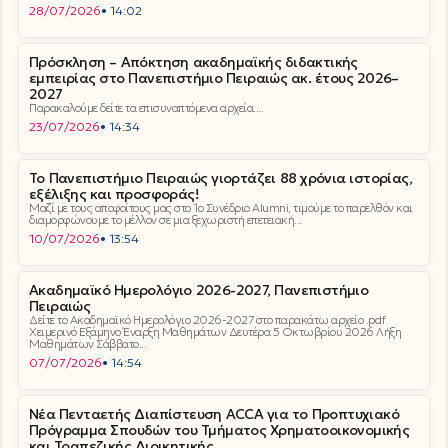
28/07/2026
• 14:02
Πρόσκληση – Απόκτηση ακαδημαϊκής διδακτικής
εμπειρίας στο Πανεπιστήμιο Πειραιώς ακ. έτους 2026–
2027
Παρακαλούμε δείτε τα επισυναπτόμενα αρχεία....
23/07/2026
• 14:34
Το Πανεπιστήμιο Πειραιώς γιορτάζει 88 χρόνια ιστορίας,
εξέλιξης και προσφοράς!
Μαζί με τους αποφοίτους μας στο 1ο Συνέδριο Alumni, τιμούμε το παρελθόν και
διαμορφώνουμε το μέλλον σε μια ξεχωριστή επετειακή...
10/07/2026
• 13:54
Ακαδημαϊκό Ημερολόγιο 2026-2027, Πανεπιστήμιο
Πειραιώς
Δείτε το Ακαδημαϊκό Ημερολόγιο 2026-2027 στο παρακάτω αρχείο .pdf
Χειμερινό Εξάμηνο Έναρξη Μαθημάτων Δευτέρα 5 Οκτωβρίου 2026 Λήξη
Μαθημάτων Σάββατο...
07/07/2026
• 14:54
Νέα Πενταετής Διαπίστευση ACCA για το Προπτυχιακό
Πρόγραμμα Σπουδών του Τμήματος Χρηματοοικονομικής
και Τραπεζικής Διοικητικής