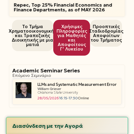
Repec, Top 25% Financial Economics and
Finance Departments, as of MAY 2026
Το Τμήμα
Χρήσιμες
Προοπτικές
Χρηματοοικονομικής
Πληροφορίες
Σταδιοδρομίας
και Τραπεζικής
για Μαθητές
Αποφοίτων
Διοικητικής με μια
και
του Τμήματος
ματιά
Αποφοίτους
Γ’ Λυκείου
Academic Seminar Series
Επόμενο Σεμινάριο
LLMs and Systematic Measurement Error
William Grieser
Oklahoma State University
28/05/2026
16:15-17:30
Online
Διασύνδεση με την Αγορά