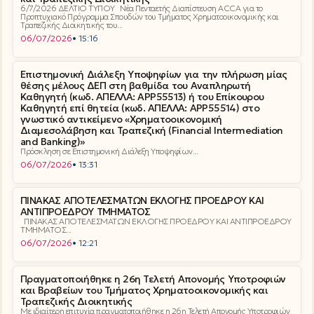
6/7/2026 ΔΕΛΤΙΟ ΤΥΠΟΥ Νέα Πενταετής Διαπίστευση ACCA για το
Προπτυχιακό Πρόγραμμα Σπουδών του Τμήματος Χρηματοοικονομικής και
Τραπεζικής Διοικητικής του...
06/07/2026
• 15:16
Επιστημονική Διάλεξη Υποψηφίων για την πλήρωση μίας
θέσης μέλους ΔΕΠ στη βαθμίδα του Αναπληρωτή
Καθηγητή (κωδ. ΑΠΕΛΛΑ: ΑΡΡ55513) ή του Επίκουρου
Καθηγητή επί θητεία (κωδ. ΑΠΕΛΛΑ: ΑΡΡ55514) στο
γνωστικό αντικείμενο «Χρηματοοικονομική
Διαμεσολάβηση και Τραπεζική (Financial Intermediation
and Banking)»
Πρόσκληση σε Επιστημονική Διάλεξη Υποψηφίων...
06/07/2026
• 13:31
ΠΙΝΑΚΑΣ ΑΠΟΤΕΛΕΣΜΑΤΩΝ ΕΚΛΟΓΗΣ ΠΡΟΕΔΡΟΥ ΚΑΙ
ΑΝΤΙΠΡΟΕΔΡΟΥ ΤΜΗΜΑΤΟΣ
ΠΙΝΑΚΑΣ ΑΠΟΤΕΛΕΣΜΑΤΩΝ ΕΚΛΟΓΗΣ ΠΡΟΕΔΡΟΥ ΚΑΙ ΑΝΤΙΠΡΟΕΔΡΟΥ
ΤΜΗΜΑΤΟΣ...
06/07/2026
• 12:21
Πραγματοποιήθηκε η 26η Τελετή Απονομής Υποτροφιών
και Βραβείων του Τμήματος Χρηματοοικονομικής και
Τραπεζικής Διοικητικής
Με ιδιαίτερη επιτυχία πραγματοποιήθηκε η 26η Τελετή Απονομής Υποτροφιών