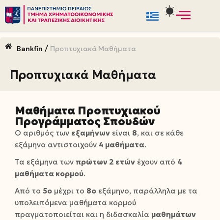
Μεταπηδήστε
στο
/
Bankfin
Προπτυχιακά Μαθήματα
περιεχόμενο
Προπτυχιακά Μαθήματα
Μαθήματα Προπτυχιακού
Προγράμματος Σπουδών
Ο αριθμός των
εξαμήνων
είναι
8
, και σε κάθε
εξάμηνο αντιστοιχούν
4 μαθήματα
.
Τα εξάμηνα των
πρώτων 2 ετών
έχουν από
4
μαθήματα κορμού
.
Από το
5ο
μέχρι το
8ο
εξάμηνο, παράλληλα με τα
υπολειπόμενα μαθήματα κορμού
πραγματοποιείται και η διδασκαλία
μαθημάτων