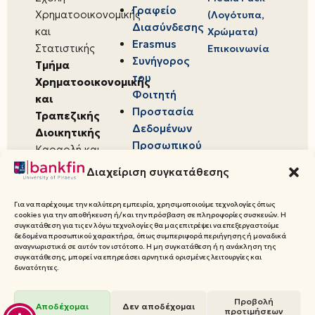
Γραφείο
Χρηματοοικονομικής
(Λογότυπα,
Διασύνδεσης
και
Χρώματα)
Erasmus
Στατιστικής
Επικοινωνία
Συνήγορος
Τμήμα
του
Χρηματοοικονομικής
Φοιτητή
και
Προστασία
Τραπεζικής
Δεδομένων
Διοικητικής
Προσωπικού
Καραολή και
Χαρακτήρα
Δημητρίου 80,
Διαχείριση συγκατάθεσης
18534,
Πειραιάς
Για να παρέχουμε την καλύτερη εμπειρία, χρησιμοποιούμε τεχνολογίες όπως
cookies για την αποθήκευση ή/και την πρόσβαση σε πληροφορίες συσκευών. Η
συγκατάθεση για τις εν λόγω τεχνολογίες θα μας επιτρέψει να επεξεργαστούμε
δεδομένα προσωπικού χαρακτήρα, όπως συμπεριφορά περιήγησης ή μοναδικά
αναγνωριστικά σε αυτόν τον ιστότοπο. Η μη συγκατάθεση ή η ανάκληση της
συγκατάθεσης, μπορεί να επηρεάσει αρνητικά ορισμένες λειτουργίες και
© 2026 Πανεπιστήμιο Πειραιώς,
δυνατότητες.
Τμήμα Χρηματοοικονομικής και
Τραπεζικής Διοικητικής
Προβολή
Αποδέχομαι
Δεν αποδέχομαι
προτιμήσεων