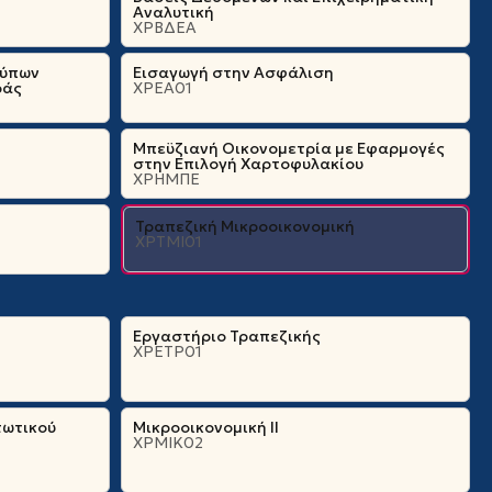
Αναλυτική
ΧΡΒΔΕΑ
τύπων
Εισαγωγή στην Ασφάλιση
ράς
ΧΡΕΑ01
Μπεϋζιανή Οικονομετρία με Εφαρμογές
στην Επιλογή Χαρτοφυλακίου
ΧΡΗΜΠΕ
Τραπεζική Μικροοικονομική
ΧΡΤΜΙ01
Εργαστήριο Τραπεζικής
ΧΡΕΤΡ01
τωτικού
Μικροοικονομική ΙΙ
ΧΡΜΙΚ02