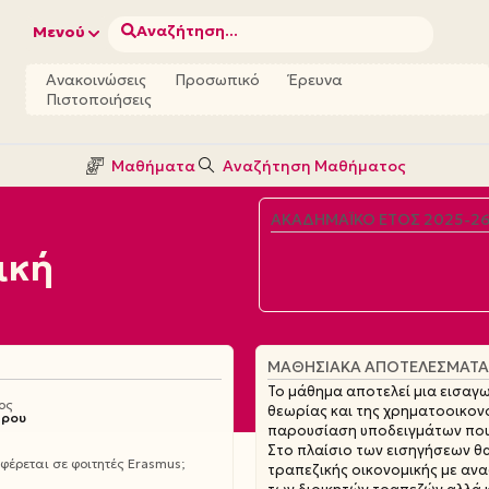
Αναζήτηση...
Μενού
Ανακοινώσεις
Προσωπικό
Έρευνα
Πιστοποιήσεις
Μαθήματα
Αναζήτηση Μαθήματος
ΑΚΑΔΗΜΑΪΚΌ ΈΤΟΣ 2025-2
ική
ΜΑΘΗΣΙΑΚΆ ΑΠΟΤΕΛΈΣΜΑΤΑ
Το μάθημα αποτελεί μια εισαγ
ος
θεωρίας και της χρηματοοικονο
θρου
παρουσίαση υποδειγμάτων που
Στο πλαίσιο των εισηγήσεων θ
έρεται σε φοιτητές Erasmus;
τραπεζικής οικονομικής με αν