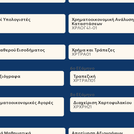
ί Υπολογιστές
Χρηματοοικονομική Ανάλυση
Καταστάσεων
ΧΡΛΟΓ41-01
ταθερού Εισοδήματος
Χρήμα και Τράπεζες
ΧΡΤΡΑ01
6ο Εξάμηνο
ξιόγραφα
Τραπεζική
ΧΡΤΡΑΠ01
8ο Εξάμηνο
ηματοοικονομικές Αγορές
Διαχείριση Χαρτοφυλακίου
ΧΡΧΡΗ21
κά Μαθηματικά
Αποτίμηση Αξιογράφων