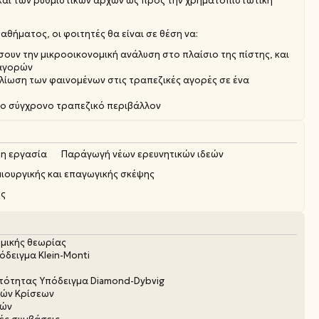
και των ρυθμιστικών αρχών ως προς την χρηματοπιστωτική
αθήματος, οι φοιτητές θα είναι σε θέση να:
ουν την μικροοικονομική ανάλυση στο πλαίσιο της πίστης, και
 αγορών
λίωση των φαινομένων στις τραπεζικές αγορές σε ένα
στο σύγχρονο τραπεζικό περιβάλλον
η εργασία
Παράγωγή νέων ερευνητικών ιδεών
ιουργικής και επαγωγικής σκέψης
ης
μικής θεωρίας
όδειγμα Klein-Monti
τότητας Υπόδειγμα Diamond-Dybvig
ών Κρίσεων
ζών