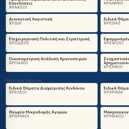
Επενδύσεις
ΧΡΑΝΜ01
ΧΡΑΚΕ01
Διοικητική Λογιστική
Ειδικά Θέμ
ΧΡΔΙΛ
ΧΡΕΘΑΕ
Επιχειρησιακή Πολιτική και Στρατηγική
Εφαρμοσμέν
ΧΡΟΔΕ03
ΧΡΕΦΟ01
Οικονομετρική Ανάλυση Χρονοσειρών
Στοχαστικέ
ΧΡΟΑΧ01
Χρηματοοικ
ΧΡΣΜΧ01
Επιλογής Εαρινού
Ειδικά Θέματα Διαχείρισης Κινδύνου
Ειδικά Θέμ
ΧΡΕΛΕ01
ΧΡΧΡΗ06
Θεωρία Μικροδομής Αγορών
Μακροοικονο
ΧΡΘΜΑ01
ΧΡΜΑΚ02