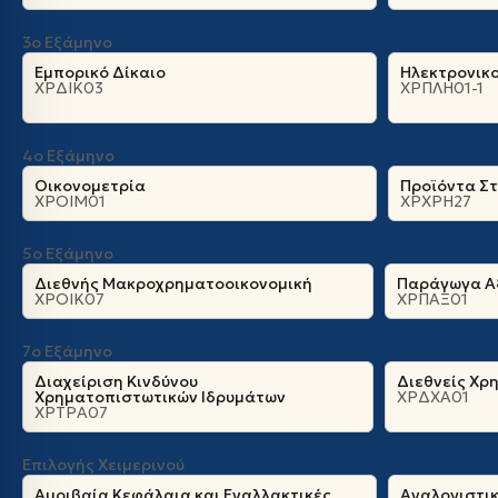
3ο Εξάμηνο
Εμπορικό Δίκαιο
Ηλεκτρονικο
ΧΡΔΙΚ03
ΧΡΠΛΗ01-1
4ο Εξάμηνο
Οικονομετρία
Προϊόντα Σ
ΧΡΟΙΜ01
ΧΡΧΡΗ27
5ο Εξάμηνο
Διεθνής Μακροχρηματοοικονομική
Παράγωγα Α
ΧΡΟΙΚ07
ΧΡΠΑΞ01
7ο Εξάμηνο
Διαχείριση Κινδύνου
Διεθνείς Χρ
Χρηματοπιστωτικών Ιδρυμάτων
ΧΡΔΧΑ01
ΧΡΤΡΑ07
Επιλογής Χειμερινού
Αμοιβαία Κεφάλαια και Εναλλακτικές
Αναλογιστι