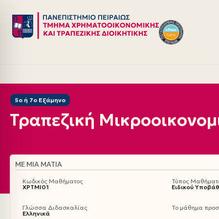
Μεταπηδήστε
στο
περιεχόμενο
5ο ή 7ο Εξάμηνο
Τραπεζική Μικροοικονομ
ΜΕ ΜΙΑ ΜΑΤΙΆ
Κωδικός Μαθήματος
Τύπος Μαθήματ
ΧΡΤΜΙ01
Ειδικού Υποβά
Γλώσσα Διδασκαλίας
Το μάθημα προσφ
Ελληνικά