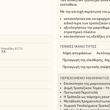
των διοικητών τραπεζών αλλά 
ευστάθεια.
Με την επιτυχή περάτωση του μ
κατανοήσουν και να εφαρμόσ
ειδικότερα των τραπεζικών
αξιολογήσουν την μικροθεμε
στρατηγικό πλαίσιο
κατανοήσουν τις εξελίξεις 
ΓΕΝΙΚΈΣ ΙΚΑΝΌΤΗΤΕΣ
Μονάδες ECTS
7,5
Λήψη αποφάσεων
Αυτόνομ
Προαγωγή της ελεύθερης, δημ
Προαγωγή της κριτικής σκέψ
ΠΕΡΙΕΧΌΜΕΝΟ ΜΑΘΉΜΑΤΟΣ
Επισκόπηση της μικροοικονο
Δομή Τραπεζικού Τομέα – Υπ
Πιστωτική Περιστολή
Η Τράπεζα ως πάροχος ρευσ
Μετάδοση Χρηματοπιστωτικ
Χωρικά Υποδείγματα Τραπε