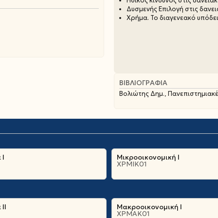
Ηθικός κίνδυνος στις δανεια
Δυσμενής Επιλογή στις δανε
Χρήμα. Το διαγενεακό υπόδε
ΒΙΒΛΙΟΓΡΑΦΊΑ
Βολιώτης Δημ., Πανεπιστημιακέ
 Ι
Μικροοικονομική Ι
ΧΡΜΙΚ01
ΙΙ
Μακροοικονομική Ι
ΧΡΜΑΚ01