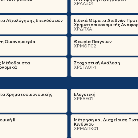
ΧΡΑΑΞ01
ατα Αξιολόγησης Επενδύσεων
Ειδικά Θέματα Διεθνών Προ
Χρηματοοικονομικής Αναφο
ΧΡΔΠΧΑ
η Οικονομετρία
Θεωρία Παιγνίων
ΧΡΜΘΠ02
ς Μέθοδοι στα
Στοχαστική Ανάλυση
ονομικά
ΧΡΣΤΛ01-1
ατα Χρηματοοικονομικής
Ελεγκτική
ΧΡΕΛΕ01
μική ΙΙ
Μέτρηση και Διαχείριση Πισ
Κινδύνου
ΧΡΜΔΠΚ01