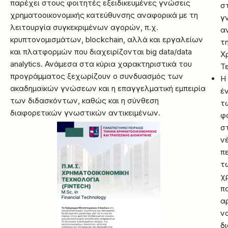
παρέχει στους φοιτητές εξειδικευμένες γνώσεις
σ
χρηματοοικονομικής κατεύθυνσης αναφορικά με τη
γ
λειτουργία συγκεκριμένων αγορών, π.χ.
α
κρυπτονομισμάτων, blockchain, αλλά και εργαλείων
τ
και πλατφορμών που διαχειρίζονται big data/data
Χ
analytics. Ανάμεσα στα κύρια χαρακτηριστικά του
Τ
προγράμματος ξεχωρίζουν ο συνδυασμός των
Η
ακαδημαϊκών γνώσεων και η επαγγελματική εμπειρία
έ
των διδασκόντων, καθώς και η σύνθεση
τ
διαφορετικών γνωστικών αντικειμένων.
φ
σ
ν
π
τ
χ
π
αρ
ν
δ