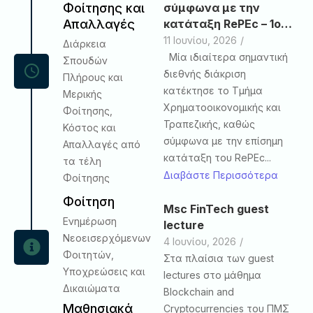
σύμφωνα με την
Φοίτησης και
κατάταξη RePEc – 1ο…
Απαλλαγές
11 Ιουνίου, 2026
/
Διάρκεια
Μία ιδιαίτερα σημαντική
Σπουδών
διεθνής διάκριση
Πλήρους και
κατέκτησε το Τμήμα
Μερικής
Χρηματοοικονομικής και
Φοίτησης,
Τραπεζικής, καθώς
Κόστος και
σύμφωνα με την επίσημη
Απαλλαγές από
κατάταξη του RePEc...
τα τέλη
Διαβάστε Περισσότερα
Φοίτησης
Φοίτηση
Msc FinTech guest
Ενημέρωση
lecture
Νεοεισερχόμενων
4 Ιουνίου, 2026
/
Φοιτητών,
Στα πλαίσια των guest
Υποχρεώσεις και
lectures στο μάθημα
Δικαιώματα
Blockchain and
Μαθησιακά
Cryptocurrencies του ΠΜΣ