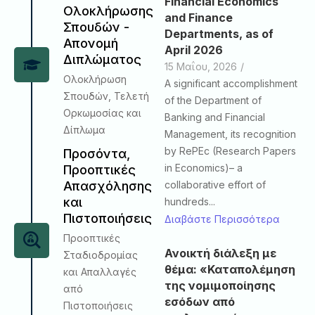
Financial Economics
Ολοκλήρωσης
and Finance
Σπουδών -
Departments, as of
Απονομή
April 2026
Διπλώματος
15 Μαΐου, 2026
/
Ολοκλήρωση
A significant accomplishment
Σπουδών, Τελετή
of the Department of
Ορκωμοσίας και
Banking and Financial
Δίπλωμα
Management, its recognition
by RePEc (Research Papers
Προσόντα,
in Economics)– a
Προοπτικές
collaborative effort of
Απασχόλησης
και
hundreds...
Πιστοποιήσεις
Διαβάστε Περισσότερα
Προοπτικές
Ανοικτή διάλεξη με
Σταδιοδρομίας
θέμα: «Καταπολέμηση
και Απαλλαγές
της νομιμοποίησης
από
εσόδων από
Πιστοποιήσεις