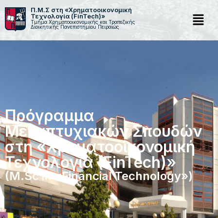
Π.Μ.Σ στη «Χρηματοοικονομική
Τεχνολογία (FinTech)»
Τμήμα Χρηματοοικονομικής και Τραπεζικής
Μεταπηδήστε
Διοικητικής Πανεπιστημίου Πειραιώς
στο
περιεχόμενο
Πρόγραμμα
Μεταπτυχιακών Σπουδών
στη «Χρηματοοικονομική
Τεχνολογία (FinTech)»
(M.Sc in «Financial Technology»)