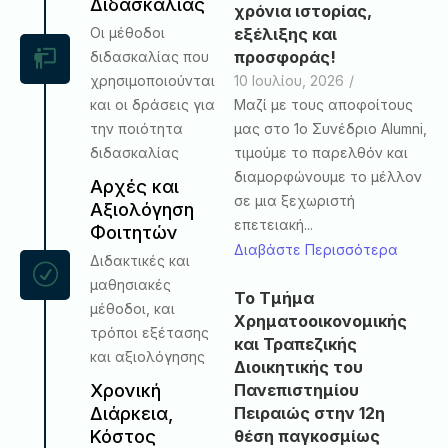
Διδασκαλίας
χρόνια ιστορίας,
εξέλιξης και
Οι μέθοδοι
προσφοράς!
διδασκαλίας που
10 Ιουλίου, 2026
/
χρησιμοποιούνται
Μαζί με τους αποφοίτους
και οι δράσεις για
μας στο 1ο Συνέδριο Alumni,
την ποιότητα
τιμούμε το παρελθόν και
διδασκαλίας
διαμορφώνουμε το μέλλον
Αρχές και
σε μια ξεχωριστή
Αξιολόγηση
επετειακή...
Φοιτητών
Διαβάστε Περισσότερα
Διδακτικές και
μαθησιακές
Το Τμήμα
μέθοδοι, και
Χρηματοοικονομικής
τρόποι εξέτασης
και Τραπεζικής
και αξιολόγησης
Διοικητικής του
Πανεπιστημίου
Χρονική
Πειραιώς στην 12η
Διάρκεια,
θέση παγκοσμίως
Κόστος