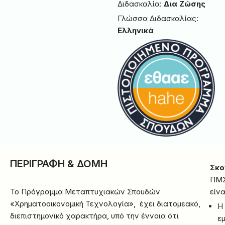
Διδασκαλία:
Δια Ζώσης
Γλώσσα Διδασκαλίας:
Ελληνικά
ΠΕΡΙΓΡΑΦΗ & ΔΟΜΗ
Σκο
ΠΜ
Το Πρόγραμμα Μεταπτυχιακών Σπουδών
είνα
«Χρηματοοικονομική Τεχνολογία», έχει διατομεακό,
Η
διεπιστημονικό χαρακτήρα, υπό την έννοια ότι
ε