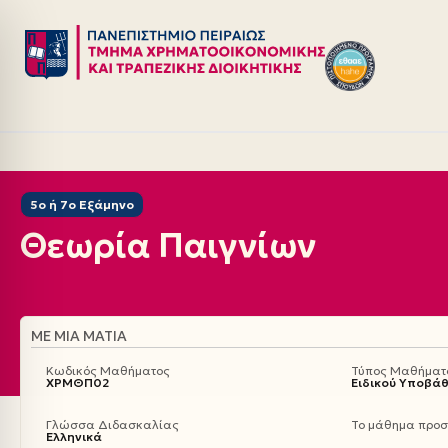
Μεταπηδήστε
στο
περιεχόμενο
5ο ή 7ο Εξάμηνο
Θεωρία Παιγνίων
ΜΕ ΜΙΑ ΜΑΤΙΆ
Κωδικός Μαθήματος
Τύπος Μαθήματ
ΧΡΜΘΠ02
Ειδικού Υποβά
Γλώσσα Διδασκαλίας
Το μάθημα προσφ
Ελληνικά