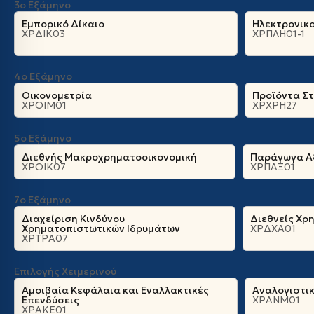
3ο Εξάμηνο
Εμπορικό Δίκαιο
Ηλεκτρονικο
ΧΡΔΙΚ03
ΧΡΠΛΗ01-1
4ο Εξάμηνο
Οικονομετρία
Προϊόντα Σ
ΧΡΟΙΜ01
ΧΡΧΡΗ27
5ο Εξάμηνο
Διεθνής Μακροχρηματοοικονομική
Παράγωγα Α
ΧΡΟΙΚ07
ΧΡΠΑΞ01
7ο Εξάμηνο
Διαχείριση Κινδύνου
Διεθνείς Χρ
Χρηματοπιστωτικών Ιδρυμάτων
ΧΡΔΧΑ01
ΧΡΤΡΑ07
Επιλογής Χειμερινού
Αμοιβαία Κεφάλαια και Εναλλακτικές
Αναλογιστι
Επενδύσεις
ΧΡΑΝΜ01
ΧΡΑΚΕ01