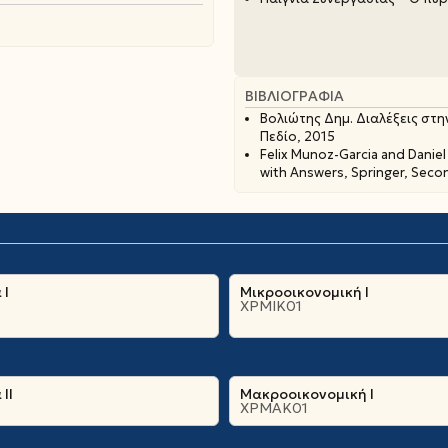
ΒΙΒΛΙΟΓΡΑΦΊΑ
Βολιώτης Δημ. Διαλέξεις στ
Πεδίο, 2015
Felix Munoz-Garcia and Danie
with Answers, Springer, Seco
 Ι
Μικροοικονομική Ι
ΧΡΜΙΚ01
ΙΙ
Μακροοικονομική Ι
ΧΡΜΑΚ01