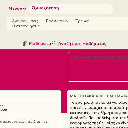
Αναζήτηση...
Μενού
Ανακοινώσεις
Προσωπικό
Έρευνα
Πιστοποιήσεις
Μαθήματα
Αναζήτηση Μαθήματος
ΑΚΑΔΗΜΑΪΚΌ ΈΤΟΣ 2025-2
ΜΑΘΗΣΙΑΚΆ ΑΠΟΤΕΛΈΣΜΑΤΑ
Το μάθημα αποσκοπεί να παρουσ
ος
παιγνίων παρέχει τα απαραίτητ
θρου
κατανοούμε την λήψη αποφάσεω
διαδρούν. Τα υποδείγματα της 
έρεται σε φοιτητές Erasmus;
εφαρμογής της θεωρίας να είν