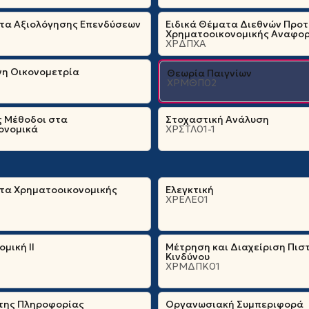
ατα Αξιολόγησης Επενδύσεων
Ειδικά Θέματα Διεθνών Προ
Χρηματοοικονομικής Αναφο
ΧΡΔΠΧΑ
η Οικονομετρία
Θεωρία Παιγνίων
ΧΡΜΘΠ02
ς Μέθοδοι στα
Στοχαστική Ανάλυση
ονομικά
ΧΡΣΤΛ01-1
ατα Χρηματοοικονομικής
Ελεγκτική
ΧΡΕΛΕ01
μική ΙΙ
Μέτρηση και Διαχείριση Πισ
Κινδύνου
ΧΡΜΔΠΚ01
 της Πληροφορίας
Οργανωσιακή Συμπεριφορά