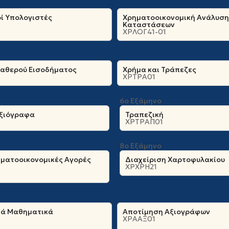
ί Υπολογιστές
Χρηματοοικονομική Ανάλυση
Καταστάσεων
ΧΡΛΟΓ41-01
ταθερού Εισοδήματος
Χρήμα και Τράπεζες
ΧΡΤΡΑ01
6ο Εξάμηνο
ξιόγραφα
Τραπεζική
ΧΡΤΡΑΠ01
8ο Εξάμηνο
ηματοοικονομικές Αγορές
Διαχείριση Χαρτοφυλακίου
ΧΡΧΡΗ21
κά Μαθηματικά
Αποτίμηση Αξιογράφων
ΧΡΑΑΞ01