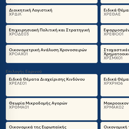
Διοικητική Λογιστική
Ειδικά Θέμ
ΧΡΔΙΛ
ΧΡΕΘΑΕ
Επιχειρησιακή Πολιτική και Στρατηγική
Εφαρμοσμέν
ΧΡΟΔΕ03
ΧΡΕΦΟ01
Οικονομετρική Ανάλυση Χρονοσειρών
Στοχαστικέ
ΧΡΟΑΧ01
Χρηματοοικ
ΧΡΣΜΧ01
Επιλογής Εαρινού
Ειδικά Θέματα Διαχείρισης Κινδύνου
Ειδικά Θέμ
ΧΡΕΛΕ01
ΧΡΧΡΗ06
Θεωρία Μικροδομής Αγορών
Μακροοικονο
ΧΡΘΜΑ01
ΧΡΜΑΚ02
Οικονομικά της Ευρωπαϊκής
Οικονομική