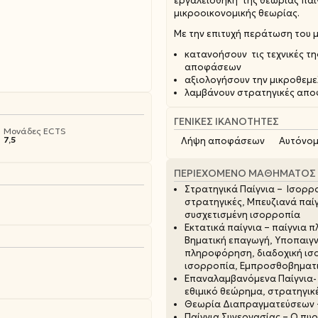
εργαλειοθήκη της θεωρίας παιγ
μικροοικονομικής θεωρίας.
Με την επιτυχή περάτωση του μ
κατανοήσουν τις τεχνικές τη
αποφάσεων
αξιολογήσουν την μικροθεμε
λαμβάνουν στρατηγικές απο
ΓΕΝΙΚΈΣ ΙΚΑΝΌΤΗΤΕΣ
Μονάδες ECTS
7,5
Λήψη αποφάσεων
Αυτόνομ
ΠΕΡΙΕΧΌΜΕΝΟ ΜΑΘΉΜΑΤΟΣ
Στρατηγικά Παίγνια – Ισορρο
στρατηγικές, Μπευζιανά παίγ
συσχετισμένη ισορροπία
Εκτατικά παίγνια – παίγνια
Βηματική επαγωγή, Υποπαιγν
πληροφόρηση, διαδοχική ισο
ισορροπία, Εμπροσθοβηματι
Επαναλαμβανόμενα Παίγνια- 
εθιμικό θεώρημα, στρατηγικ
Θεωρία Διαπραγματεύσεων – 
Παίγνια Συνεργασίας – Ο πυρ