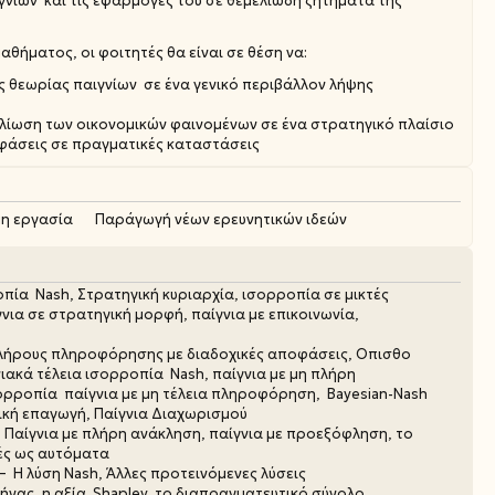
νίων και τις εφαρμογές του σε θεμελιώδη ζητήματα της
αθήματος, οι φοιτητές θα είναι σε θέση να:
ς θεωρίας παιγνίων σε ένα γενικό περιβάλλον λήψης
λίωση των οικονομικών φαινομένων σε ένα στρατηγικό πλαίσιο
φάσεις σε πραγματικές καταστάσεις
η εργασία
Παράγωγή νέων ερευνητικών ιδεών
πία Nash, Στρατηγική κυριαρχία, ισορροπία σε μικτές
νια σε στρατηγική μορφή, παίγνια με επικοινωνία,
 πλήρους πληροφόρησης με διαδοχικές αποφάσεις, Οπισθο
ιακά τέλεια ισορροπία Nash, παίγνια με μη πλήρη
ρροπία παίγνια με μη τέλεια πληροφόρηση, Bayesian-Nash
κή επαγωγή, Παίγνια Διαχωρισμού
Παίγνια με πλήρη ανάκληση, παίγνια με προεξόφληση, το
ές ως αυτόματα
Η λύση Nash, Άλλες προτεινόμενες λύσεις
ήνας, η αξία Shapley, το διαπραγματευτικό σύνολο