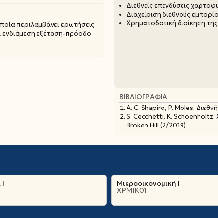
Διεθνείς επενδύσεις χαρτοφ
Διαχείριση διεθνούς εμπορί
Χρηματοδοτική διοίκηση της
οποία περιλαμβάνει ερωτήσεις
ια ενδιάμεση εξέταση-πρόοδο
ΒΙΒΛΙΟΓΡΑΦΊΑ
A. C. Shapiro, P. Moles. Διεθ
S. Cecchetti, K. Schoenholt
Broken Hill (2/2019).
 Ι
Μικροοικονομική Ι
ΧΡΜΙΚ01