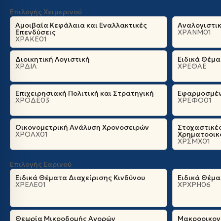
Επιλογής Χειμερινού
Αμοιβαία Κεφάλαια και Εναλλακτικές
Αναλογιστι
Επενδύσεις
ΧΡΑΝΜ01
ΧΡΑΚΕ01
Διοικητική Λογιστική
Ειδικά Θέμ
ΧΡΔΙΛ
ΧΡΕΘΑΕ
Επιχειρησιακή Πολιτική και Στρατηγική
Εφαρμοσμέν
ΧΡΟΔΕ03
ΧΡΕΦΟ01
Οικονομετρική Ανάλυση Χρονοσειρών
Στοχαστικέ
ΧΡΟΑΧ01
Χρηματοοικ
ΧΡΣΜΧ01
Επιλογής Εαρινού
Ειδικά Θέματα Διαχείρισης Κινδύνου
Ειδικά Θέμ
ΧΡΕΛΕ01
ΧΡΧΡΗ06
Θεωρία Μικροδομής Αγορών
Μακροοικονο