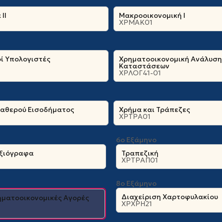
ΙΙ
Μακροοικονομική Ι
ΧΡΜΑΚ01
ί Υπολογιστές
Χρηματοοικονομική Ανάλυση
Καταστάσεων
ΧΡΛΟΓ41-01
ταθερού Εισοδήματος
Χρήμα και Τράπεζες
ΧΡΤΡΑ01
6ο Εξάμηνο
ξιόγραφα
Τραπεζική
ΧΡΤΡΑΠ01
8ο Εξάμηνο
Διαχείριση Χαρτοφυλακίου
ηματοοικονομικές Αγορές
ΧΡΧΡΗ21