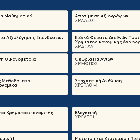
κά Μαθηματικά
Αποτίμηση Αξιογράφων
ΧΡΑΑΞ01
ατα Αξιολόγησης Επενδύσεων
Ειδικά Θέματα Διεθνών Προ
Χρηματοοικονομικής Αναφο
ΧΡΔΠΧΑ
η Οικονομετρία
Θεωρία Παιγνίων
ΧΡΜΘΠ02
ς Μέθοδοι στα
Στοχαστική Ανάλυση
ονομικά
ΧΡΣΤΛ01-1
ατα Χρηματοοικονομικής
Ελεγκτική
ΧΡΕΛΕ01
μική ΙΙ
Μέτρηση και Διαχείριση Πισ