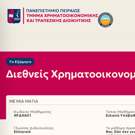
Μεταπηδήστε
στο
περιεχόμενο
7ο Εξάμηνο
Διεθνείς Χρηματοοικονομ
ΜΕ ΜΙΑ ΜΑΤΙΆ
Κωδικός Μαθήματος
Τύπος Μαθήματ
ΧΡΔΧΑ01
Ειδικού Υπόβα
Γλώσσα Διδασκαλίας
Το μάθημα προσφ
Ελληνικά
Ναι. Εάν δεν γν