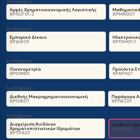
2ο Εξάμηνο
Αρχές Χρηματοοικονομικής Λογιστικής
Μαθηματικά 
ΧΡΛΟΓ01-2
ΧΡΜΑΘ07
3ο Εξάμηνο
Εμπορικό Δίκαιο
Ηλεκτρονικο
ΧΡΔΙΚ03
ΧΡΠΛΗ01-1
4ο Εξάμηνο
Οικονομετρία
Προϊόντα Σ
ΧΡΟΙΜ01
ΧΡΧΡΗ27
5ο Εξάμηνο
Διεθνής Μακροχρηματοοικονομική
Παράγωγα Α
ΧΡΟΙΚ07
ΧΡΠΑΞ01
7ο Εξάμηνο
Διαχείριση Κινδύνου
Διεθνείς Χρ
Χρηματοπιστωτικών Ιδρυμάτων
ΧΡΔΧΑ01
ΧΡΤΡΑ07