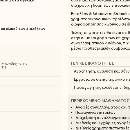
σύστημα των συναλλαγματικών 
γασία στα αγγλικά.
διαχρονική δομή των επιτοκίω
Επιπλέον διδάσκονται βασικά 
χρηματοοικονομικών προϊόντων
διαφοροποίησης κινδύνου σε έν
ου υλικού των διαλέξεων.
Τέλος, οι φοιτητές θα είναι σ
στην συμπεριφορά των επιχειρ
συναλλαγματικού κινδύνου, π.χ
μέσω προθεσμιακών συμβολαίω
ΓΕΝΙΚΈΣ ΙΚΑΝΌΤΗΤΕΣ
Μονάδες ECTS
7,5
Αναζήτηση, ανάλυση και σύν
Εργασία σε διεπιστημονικό π
Προαγωγή της ελεύθερης, δημ
ΠΕΡΙΕΧΌΜΕΝΟ ΜΑΘΉΜΑΤΟΣ
Αγορές συναλλάγματος και
Παράγωγα επιτοκίων
Διαχείριση συναλλαγματικού
Διεθνείς και εγχώριες αγορέ
Διεθνείς χρηματοπιστωτικές