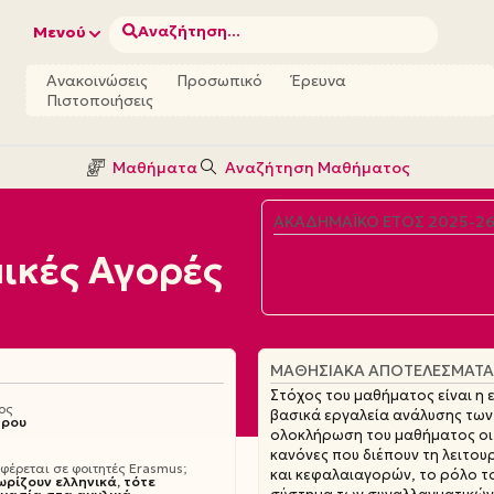
Αναζήτηση...
Μενού
Ανακοινώσεις
Προσωπικό
Έρευνα
Πιστοποιήσεις
Μαθήματα
Αναζήτηση Μαθήματος
ΑΚΑΔΗΜΑΪΚΌ ΈΤΟΣ 2025-2
ικές Αγορές
ΜΑΘΗΣΙΑΚΆ ΑΠΟΤΕΛΈΣΜΑΤΑ
Στόχος του μαθήματος είναι η 
ος
βασικά εργαλεία ανάλυσης των
θρου
ολοκλήρωση του μαθήματος οι 
κανόνες που διέπουν τη λειτο
έρεται σε φοιτητές Erasmus;
και κεφαλαιαγορών, το ρόλο τ
ωρίζουν ελληνικά, τότε