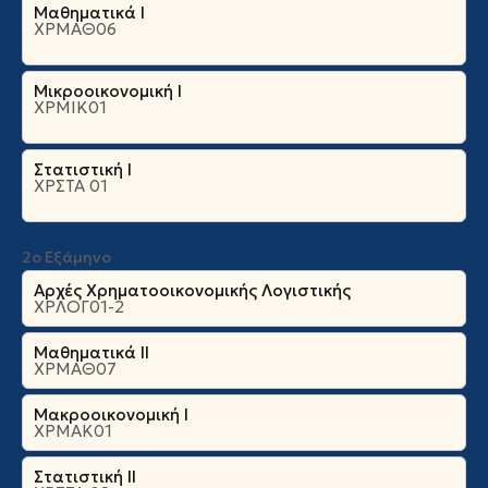
χρησιμοποιούνται σε υπολογισμούς μεταγενέστερων
Μαθηματικά Ι
(posterior) κατανομών, όπως τη μέθοδο Aποδοχής-
ΧΡΜΑΘ06
Απόρριψης και τη μέθοδο δειγματοληψίας Gibbs.
Εφαρμογές της Μπεϋζιανής προσέγγισης σε προβλήματα
επιλογής χαρτοφυλακίου. Στα πλαίσια της Κανονικής
Μικροοικονομική Ι
κατανομής, θα καλύψουμε το στατικό πρόβλημα
ΧΡΜΙΚ01
επιλογής χαρτοφυλακίου με (α) ένα επισφαλές
αξιόγραφο του οποίου οι αποδόσεις είναι ανεξάρτητες
και ισόνομες τυχαίες μεταβλητές, (β) πολλαπλά επισφαλή
Στατιστική Ι
αξιόγραφα των οποίων οι αποδόσεις είναι ανεξάρτητες
ΧΡΣΤΑ 01
και ισόνομες πολυδιάστατες τυχαίες μεταβλητές, (γ) ένα
επισφαλές αξιόγραφο του οποίου οι αποδόσεις είναι
προβλέψιμες τυχαίες μεταβλητές. Επίσης, θα καλύψουμε
2ο Εξάμηνο
το μοντέλο Black-Litterman από τη Μπεϋζιανή σκοπιά.
Χρόνου επιτρέποντος, θα μελετήσουμε το δυναμικό
Αρχές Χρηματοοικονομικής Λογιστικής
πρόβλημα επιλογής χαρτοφυλακίου με ένα επισφαλές
ΧΡΛΟΓ01-2
αξιόγραφο του οποίου οι αποδόσεις είναι ανεξάρτητες
και ισόνομες Κανονικές τυχαίες μεταβλητές με άγνωστο
Μαθηματικά ΙΙ
μέσο και διασπορά.
ΧΡΜΑΘ07
Μακροοικονομική Ι
ΧΡΜΑΚ01
Στατιστική ΙΙ