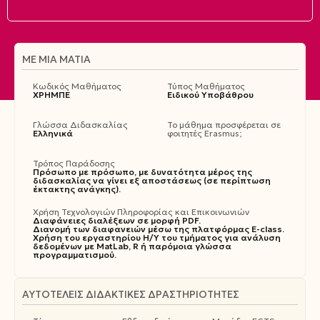
ΜΕ ΜΙΑ ΜΑΤΙΆ
Κωδικός Μαθήματος
Τύπος Μαθήματος
ΧΡΗΜΠΕ
Ειδικού Υποβάθρου
Γλώσσα Διδασκαλίας
Το μάθημα προσφέρεται σε
Ελληνικά
φοιτητές Erasmus;
Τρόπος Παράδοσης
Πρόσωπο με πρόσωπο, με δυνατότητα μέρος της
διδασκαλίας να γίνει εξ αποστάσεως (σε περίπτωση
έκτακτης ανάγκης).
Χρήση Τεχνολογιών Πληροφορίας και Επικοινωνιών
Διαφάνειες διαλέξεων σε μορφή PDF.
Διανομή των διαφανειών μέσω της πλατφόρμας E-class.
Χρήση του εργαστηρίου Η/Υ του τμήματος για ανάλυση
δεδομένων με MatLab, R ή παρόμοια γλώσσα
προγραμματισμού.
ΑΥΤΟΤΕΛΕΊΣ ΔΙΔΑΚΤΙΚΈΣ ΔΡΑΣΤΗΡΙΌΤΗΤΕΣ