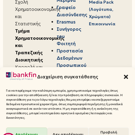
Μέριμνα
Σχολή
Media Pack
Γραφείο
Χρηματοοικονομικής
(Λογότυπα,
Διασύνδεσης
και
Χρώματα)
Erasmus
Στατιστικής
Επικοινωνία
Συνήγορος
Τμήμα
του
Χρηματοοικονομικής
Φοιτητή
και
Προστασία
Τραπεζικής
Δεδομένων
Διοικητικής
Προσωπικού
Καραολή και
Χαρακτήρα
Δημητρίου 80,
Διαχείριση συγκατάθεσης
18534,
Πειραιάς
Για να παρέχουμε την καλύτερη εμπειρία, χρησιμοποιούμε τεχνολογίες όπως
cookies για την αποθήκευση ή/και την πρόσβαση σε πληροφορίες συσκευών. Η
συγκατάθεση για τις εν λόγω τεχνολογίες θα μας επιτρέψει να επεξεργαστούμε
δεδομένα προσωπικού χαρακτήρα, όπως συμπεριφορά περιήγησης ή μοναδικά
αναγνωριστικά σε αυτόν τον ιστότοπο. Η μη συγκατάθεση ή η ανάκληση της
συγκατάθεσης, μπορεί να επηρεάσει αρνητικά ορισμένες λειτουργίες και
© 2026 Πανεπιστήμιο Πειραιώς,
δυνατότητες.
Τμήμα Χρηματοοικονομικής και
Τραπεζικής Διοικητικής
Προβολή
Αποδέχομαι
Δεν αποδέχομαι