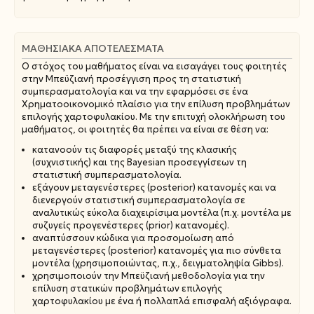
ΜΑΘΗΣΙΑΚΆ ΑΠΟΤΕΛΈΣΜΑΤΑ
Ο στόχος του μαθήματος είναι να εισαγάγει τους φοιτητές
στην Μπεϋζιανή προσέγγιση προς τη στατιστική
συμπερασματολογία και να την εφαρμόσει σε ένα
Χρηματοοικονομικό πλαίσιο για την επίλυση προβλημάτων
επιλογής χαρτοφυλακίου. Με την επιτυχή ολοκλήρωση του
μαθήματος, οι φοιτητές θα πρέπει να είναι σε θέση να:
κατανοούν τις διαφορές μεταξύ της κλασικής
(συχνιστικής) και της Bayesian προσεγγίσεων τη
στατιστική συμπερασματολογία.
εξάγουν μεταγενέστερες (posterior) κατανομές και να
διενεργούν στατιστική συμπερασματολογία σε
αναλυτικώς εύκολα διαχειρίσιμα μοντέλα (π.χ. μοντέλα με
συζυγείς προγενέστερες (prior) κατανομές).
αναπτύσσουν κώδικα για προσομοίωση από
μεταγενέστερες (posterior) κατανομές για πιο σύνθετα
μοντέλα (χρησιμοποιώντας, π.χ., δειγματοληψία Gibbs).
χρησιμοποιούν την Μπεϋζιανή μεθοδολογία για την
επίλυση στατικών προβλημάτων επιλογής
χαρτοφυλακίου με ένα ή πολλαπλά επισφαλή αξιόγραφα.