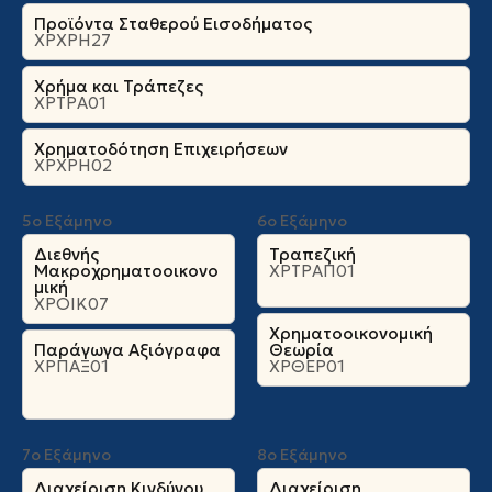
Προϊόντα Σταθερού Εισοδήματος
ΧΡΧΡΗ27
Χρήμα και Τράπεζες
ΧΡΤΡΑ01
Χρηματοδότηση Επιχειρήσεων
ΧΡΧΡΗ02
5ο Εξάμηνο
6ο Εξάμηνο
Διεθνής
Τραπεζική
Μακροχρηματοοικονο
ΧΡΤΡΑΠ01
μική
ΧΡΟΙΚ07
Χρηματοοικονομική
Παράγωγα Αξιόγραφα
Θεωρία
ΧΡΠΑΞ01
ΧΡΘΕΡ01
7ο Εξάμηνο
8ο Εξάμηνο
Διαχείριση Κινδύνου
Διαχείριση