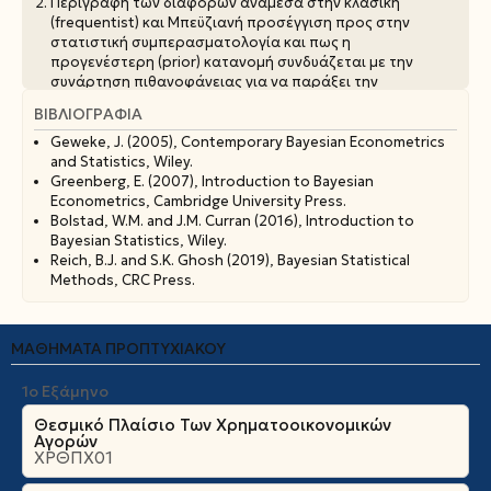
Περιγραφή των διαφορών ανάμεσα στην κλασική
(frequentist) και Μπεϋζιανή προσέγγιση προς στην
στατιστική συμπερασματολογία και πως η
προγενέστερη (prior) κατανομή συνδυάζεται με την
συνάρτηση πιθανοφάνειας για να παράξει την
μεταγενέστερη (posterior) κατανομή.
ΒΙΒΛΙΟΓΡΑΦΊΑ
Μπεϋζιανή συμπερασματολογία για διάφορες βασικές
στατιστικές κατανομές, όπως Διωνυμική, Κανονική,
Geweke, J. (2005), Contemporary Bayesian Econometrics
Poisson, και Αρνητική-Διωνυμική.
and Statistics, Wiley.
Συζυγείς οικογένειες προγενέστερων (prior) κατανομών.
Greenberg, E. (2007), Introduction to Bayesian
Ταυτόχρονα, θα μας απασχολήσει η επιλογή της
Econometrics, Cambridge University Press.
προγενέστερης (prior) κατανομής, με έμφαση στην
Bolstad, W.M. and J.M. Curran (2016), Introduction to
προγενέστερης (prior) κατανομή του Jeffreys, και θα
Bayesian Statistics, Wiley.
συζητήσουμε διαφορετικές εκδοχές
Reich, B.J. and S.K. Ghosh (2019), Bayesian Statistical
συμπερασματολογίας, όπως, σημειακούς εκτιμητές,
Methods, CRC Press.
διαστήματα αξιοπιστίας, και έλεγχοι υποθέσεων.
Στα πλαίσια της Κανονικής κατανομής, θα μελετήσουμε
το μοντέλο απλής γραμμικής παλινδρόμησης, δίνοντας
ΜΑΘΉΜΑΤΑ ΠΡΟΠΤΥΧΙΑΚΟΎ
μια εφαρμογή στη εκτίμηση συντελεστών β μέσω
σύμπτυξης (shrinkage), το μονοδιάστατο μοντέλο
1ο Εξάμηνο
αυτοπαλινδρόμησης, το μοντέλο πολλαπλής γραμμικής
παλινδρόμησης, και το πολυδιάστατο μοντέλο
Θεσμικό Πλαίσιο Των Χρηματοοικονομικών
αυτοπαλινδρόμησης.
Αγορών
ΧΡΘΠΧ01
Στην εξέλιξη του μαθήματος, θα καλύψουμε κάποιες
Monte Carlo τεχνικές προσομοίωσης οι οποίες