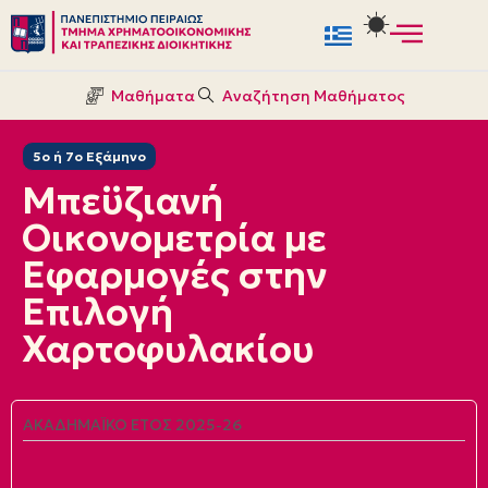
Μεταπηδήστε
στο
Μαθήματα
Αναζήτηση Μαθήματος
περιεχόμενο
5ο ή 7ο Εξάμηνο
Μπεϋζιανή
Οικονομετρία με
Εφαρμογές στην
Επιλογή
Χαρτοφυλακίου
ΑΚΑΔΗΜΑΪΚΌ ΈΤΟΣ 2025-26