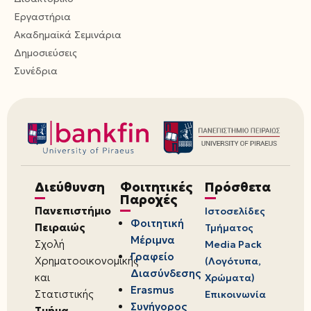
Εργαστήρια
Ακαδημαϊκά Σεμινάρια
Δημοσιεύσεις
Συνέδρια
Διεύθυνση
Φοιτητικές
Πρόσθετα
Παροχές
Πανεπιστήμιο
Ιστοσελίδες
Φοιτητική
Πειραιώς
Τμήματος
Μέριμνα
Σχολή
Media Pack
Γραφείο
Χρηματοοικονομικής
(Λογότυπα,
Διασύνδεσης
και
Χρώματα)
Erasmus
Στατιστικής
Επικοινωνία
Συνήγορος
Τμήμα