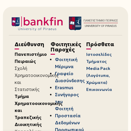
Διεύθυνση
Φοιτητικές
Πρόσθετα
Παροχές
Πανεπιστήμιο
Ιστοσελίδες
Φοιτητική
Πειραιώς
Τμήματος
Μέριμνα
Σχολή
Media Pack
Γραφείο
Χρηματοοικονομικής
(Λογότυπα,
Διασύνδεσης
και
Χρώματα)
Erasmus
Στατιστικής
Επικοινωνία
Συνήγορος
Τμήμα
του
Χρηματοοικονομικής
Φοιτητή
και
Προστασία
Τραπεζικής
Δεδομένων
Διοικητικής
Προσωπικού