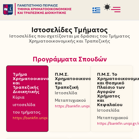
Μεταπηδήστε
στο
Ιστοσελίδες Τμήματος
περιεχόμενο
Ιστοσελίδες που σχετίζονται με δράσεις του Τμήματος
Χρηματοοικονομικής και Τραπεζικής
Προγράμματα Σπουδών
Τμήμα
Π.Μ.Σ.
Π.Μ.Σ. Το
Χρηματοοικονομικής
Χρηματοοικονομική
Χρηματοοικονομι
και
και
και Θεσμικό
Τραπεζικής
Τραπεζική
Πλαίσιο των
Διοικητικής
Αγορών
Ιστοσελίδα
Χρήματος
Κύρια
και
Μεταπτυχιακού
Κεφαλαίου
ιστοσελίδα
https://bankfin.unipi.gr/mastersbankfin/
Ιστοσελίδα
του τμήματος.
Μεταπτυχιακού
https://bankfin.unipi.gr
https://bankfin.unipi.gr