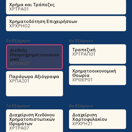
Χρήμα και Τράπεζες
ΧΡΤΡΑ01
Χρηματοδότηση Επιχειρήσεων
ΧΡΧΡΗ02
5ο Εξάμηνο
6ο Εξάμηνο
Τραπεζική
Διεθνής
ΧΡΤΡΑΠ01
Μακροχρηματοοικονο
μική
ΧΡΟΙΚ07
Χρηματοοικονομική
Θεωρία
Παράγωγα Αξιόγραφα
ΧΡΘΕΡ01
ΧΡΠΑΞ01
7ο Εξάμηνο
8ο Εξάμηνο
Διαχείριση Κινδύνου
Διαχείριση
Χρηματοπιστωτικών
Χαρτοφυλακίου
Ιδρυμάτων
ΧΡΧΡΗ21
ΧΡΤΡΑ07