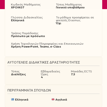
Κωδικός Μαθήματος
Τύπος Μαθήματος
ΧΡΟΙΚ07
Γενικού υποβάθρου
Γλώσσα Διδασκαλίας
Το μάθημα προσφέρεται σε
Ελληνικά
φοιτητές Erasmus;
Όχι
Τρόπος Παράδοσης
Πρόσωπο με πρόσωπο
Χρήση Τεχνολογιών Πληροφορίας και Επικοινωνιών
Χρήση PowerPoint, Teams, e-Class
ΑΥΤΟΤΕΛΕΊΣ ΔΙΔΑΚΤΙΚΈΣ ΔΡΑΣΤΗΡΙΌΤΗΤΕΣ
Τύπος
Εβδομαδιαίες
Μονάδες ECTS
Διαλέξεις
Ώρες
7,5
4
ΠΕΡΙΓΡΆΜΜΑΤΑ ΣΠΟΥΔΏΝ
Ελληνικά
Αγγλικά