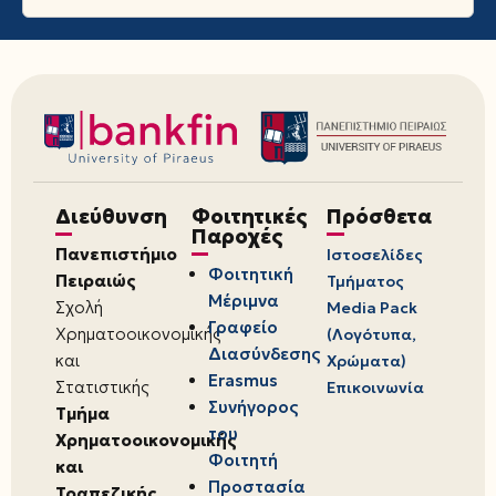
Διεύθυνση
Φοιτητικές
Πρόσθετα
Παροχές
Πανεπιστήμιο
Ιστοσελίδες
Φοιτητική
Πειραιώς
Τμήματος
Μέριμνα
Σχολή
Media Pack
Γραφείο
Χρηματοοικονομικής
(Λογότυπα,
Διασύνδεσης
και
Χρώματα)
Erasmus
Στατιστικής
Επικοινωνία
Συνήγορος
Τμήμα
του
Χρηματοοικονομικής
Φοιτητή
και
Προστασία
Τραπεζικής