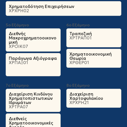
Χρηματοδότηση Επιχειρήσεων
ΧΡΧΡΗ02
5ο Εξάμηνο
6ο Εξάμηνο
Διεθνής
Τραπεζική
Μακροχρηματοοικονο
ΧΡΤΡΑΠ01
μική
ΧΡΟΙΚ07
Χρηματοοικονομική
Παράγωγα Αξιόγραφα
Θεωρία
ΧΡΠΑΞ01
ΧΡΘΕΡ01
7ο Εξάμηνο
8ο Εξάμηνο
Διαχείριση Κινδύνου
Διαχείριση
Χρηματοπιστωτικών
Χαρτοφυλακίου
Ιδρυμάτων
ΧΡΧΡΗ21
ΧΡΤΡΑ07
Διεθνείς
Χρηματοοικονομικές