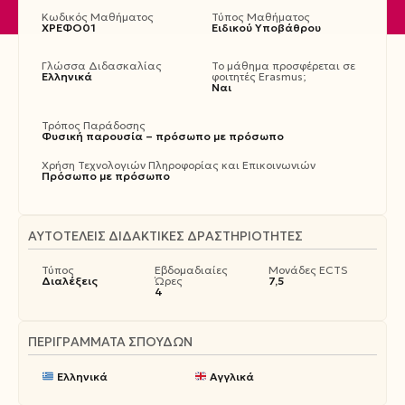
Κωδικός Μαθήματος
Τύπος Μαθήματος
ΧΡΕΦΟ01
Ειδικού Υποβάθρου
Γλώσσα Διδασκαλίας
Το μάθημα προσφέρεται σε
Ελληνικά
φοιτητές Erasmus;
Ναι
Τρόπος Παράδοσης
Φυσική παρουσία – πρόσωπο με πρόσωπο
Χρήση Τεχνολογιών Πληροφορίας και Επικοινωνιών
Πρόσωπο με πρόσωπο
ΑΥΤΟΤΕΛΕΊΣ ΔΙΔΑΚΤΙΚΈΣ ΔΡΑΣΤΗΡΙΌΤΗΤΕΣ
Τύπος
Εβδομαδιαίες
Μονάδες ECTS
Διαλέξεις
Ώρες
7,5
4
ΠΕΡΙΓΡΆΜΜΑΤΑ ΣΠΟΥΔΏΝ
Ελληνικά
Αγγλικά