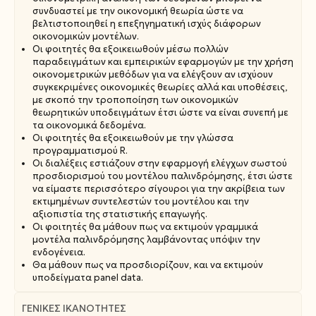
συνδυαστεί με την οικονομική θεωρία ώστε να
βελτιστοποιηθεί η επεξηγηματική ισχύς διάφορων
οικονομικών μοντέλων.
Οι φοιτητές θα εξοικειωθούν μέσω πολλών
παραδειγμάτων και εμπειρικών εφαρμογών με την χρήση
οικονομετρικών μεθόδων για να ελέγξουν αν ισχύουν
συγκεκριμένες οικονομικές θεωρίες αλλά και υποθέσεις,
με σκοπό την τροποποίηση των οικονομικών
θεωρητικών υποδειγμάτων έτσι ώστε να είναι συνεπή με
τα οικονομικά δεδομένα.
Οι φοιτητές θα εξοικειωθούν με την γλώσσα
προγραμματισμού R.
Οι διαλέξεις εστιάζουν στην εφαρμογή ελέγχων σωστού
προσδιορισμού του μοντέλου παλινδρόμησης, έτσι ώστε
να είμαστε περισσότερο σίγουροι για την ακρίβεια των
εκτιμημένων συντελεστών του μοντέλου και την
αξιοπιστία της στατιστικής επαγωγής.
Οι φοιτητές θα μάθουν πως να εκτιμούν γραμμικά
μοντέλα παλινδρόμησης λαμβάνοντας υπόψιν την
ενδογένεια.
Θα μάθουν πως να προσδιορίζουν, και να εκτιμούν
υποδείγματα panel data.
ΓΕΝΙΚΈΣ ΙΚΑΝΌΤΗΤΕΣ