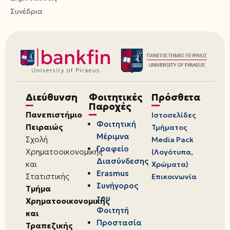
Συνέδρια
Διεύθυνση
Φοιτητικές
Πρόσθετα
Παροχές
Πανεπιστήμιο
Ιστοσελίδες
Φοιτητική
Πειραιώς
Τμήματος
Μέριμνα
Σχολή
Media Pack
Γραφείο
Χρηματοοικονομικής
(Λογότυπα,
Διασύνδεσης
και
Χρώματα)
Erasmus
Στατιστικής
Επικοινωνία
Συνήγορος
Τμήμα
του
Χρηματοοικονομικής
Φοιτητή
και
Προστασία
Τραπεζικής