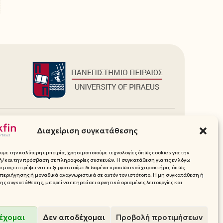
Πρόσθετα
Διαχείριση συγκατάθεσης
Ιστοσελίδες Τμήματος
Media Pack (Λογότυπα, Χρώματα)
υμε την καλύτερη εμπειρία, χρησιμοποιούμε τεχνολογίες όπως cookies για την
Επικοινωνία
/και την πρόσβαση σε πληροφορίες συσκευών. Η συγκατάθεση για τις εν λόγω
θα μας επιτρέψει να επεξεργαστούμε δεδομένα προσωπικού χαρακτήρα, όπως
ικού
περιήγησης ή μοναδικά αναγνωριστικά σε αυτόν τον ιστότοπο. Η μη συγκατάθεση ή
ς συγκατάθεσης, μπορεί να επηρεάσει αρνητικά ορισμένες λειτουργίες και
έχομαι
Δεν αποδέχομαι
Προβολή προτιμήσεων