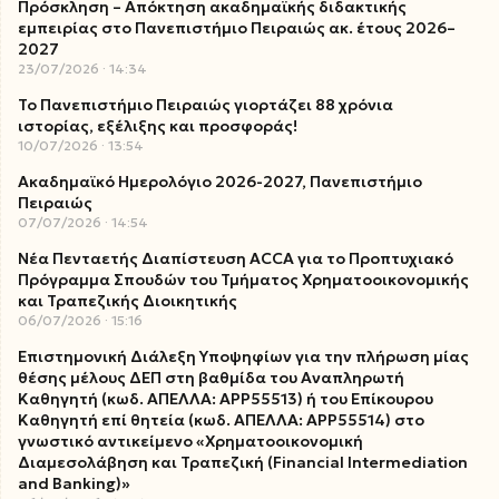
Πρόσκληση – Απόκτηση ακαδημαϊκής διδακτικής
εμπειρίας στο Πανεπιστήμιο Πειραιώς ακ. έτους 2026–
2027
23/07/2026
14:34
Το Πανεπιστήμιο Πειραιώς γιορτάζει 88 χρόνια
ιστορίας, εξέλιξης και προσφοράς!
10/07/2026
13:54
Ακαδημαϊκό Ημερολόγιο 2026-2027, Πανεπιστήμιο
Πειραιώς
07/07/2026
14:54
Νέα Πενταετής Διαπίστευση ACCA για το Προπτυχιακό
Πρόγραμμα Σπουδών του Τμήματος Χρηματοοικονομικής
και Τραπεζικής Διοικητικής
06/07/2026
15:16
Επιστημονική Διάλεξη Υποψηφίων για την πλήρωση μίας
θέσης μέλους ΔΕΠ στη βαθμίδα του Αναπληρωτή
Καθηγητή (κωδ. ΑΠΕΛΛΑ: ΑΡΡ55513) ή του Επίκουρου
Καθηγητή επί θητεία (κωδ. ΑΠΕΛΛΑ: ΑΡΡ55514) στο
γνωστικό αντικείμενο «Χρηματοοικονομική
Διαμεσολάβηση και Τραπεζική (Financial Intermediation
and Banking)»