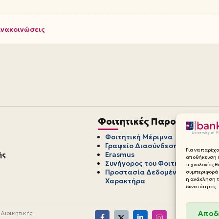
Ανακοινώσεις
Φοιτητικές Παροχές
Φοιτητική Μέριμνα
Γραφείο Διασύνδεσης
Για να παρέχο
ής
Erasmus
αποθήκευση ή
Συνήγορος του Φοιτητή
τεχνολογίες 
Προστασία Δεδομένων Προσωπ
συμπεριφορά 
η ανάκληση τη
Χαρακτήρα
δυνατότητες.
Αποδ
 Διοικητικής