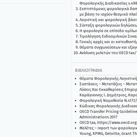
Φορολογικής Διαδικασίας ν.498
Εκπτιπτόμενες φορολογικά δαπ
με βάση το ισχύον θεσμικό πλα
Λογιστική και φορολογική βάσ
Σύνταξη φορολογικών δηλώσεων 
Η φορολογία σε επίπεδο ομίλων
Τιμολόγηση Ενδοομιλικών Συνα
Γενικές αρχές και οι κατευθυντ
Θέματα συγχωνεύσεων και εξαγο
Ανάλυση μελετών του OECD tax/
ΒΙΒΛΙΟΓΡΑΦΊΑ
Θέματα Φορολογικής Λογιστικής
Συστάσεις – Μετατάξεις – Μετα
Λύσεις Και Εκκαθαρίσεις Επιχε
Καράγιαννης Ι. Δημήτριος, Καρα
Φορολογική Νομοθεσία Ν.4172/2
Κώδικας Φορολογικής Διαδικασ
OECD Transfer Pricing Guideline
Administrations 2017
OECD tax, https://www.oecd.org
Μελέτες – report των φορολογι
Young, KPMG, Deloitte, Grant T