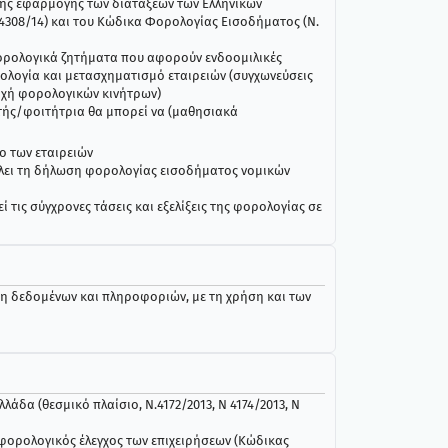
ης εφαρμογής των διατάξεων των Ελληνικών
 4308/14) και του Κώδικα Φορολογίας Εισοδήματος (Ν.
φορολογικά ζητήματα που αφορούν ενδοομιλικές
ολογία και μετασχηματισμό εταιρειών (συγχωνεύσεις
οχή φορολογικών κινήτρων)
τής/φοιτήτρια θα μπορεί να (μαθησιακά
ρο των εταιρειών
λει τη δήλωση φορολογίας εισοδήματος νομικών
ί τις σύγχρονες τάσεις και εξελίξεις της φορολογίας σε
η δεδομένων και πληροφοριών, με τη χρήση και των
άδα (θεσμικό πλαίσιο, Ν.4172/2013, Ν 4174/2013, Ν
ορολογικός έλεγχος των επιχειρήσεων (Κώδικας