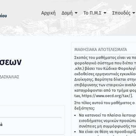
Αρχική
Δομή
Το Π.Μ.Σ
Σπουδές
αίου
ΜΑΘΗΣΙΑΚΆ ΑΠΟΤΕΛΈΣΜΑΤΑ
Σκοπός του μαθήματος είναι να π
ήσεων
φορολογικό σύστημα που διέπει τ
.κλπ.) βάσει του Κώδικα Φορολογί
εκδοθείσες ερμηνευτικές εγκυκλίο
ΔΑΣΚΑΛΊΑΣ
Διοίκησης. Βαρύτητα δίνεται στη
επιβάρυνσης των εταιρειών αναλύο
καταγράφονται από το τμήμα φορ
tax, https://www.oecd.org/tax/].
Στο τέλος αυτού του μαθήματος ο 
δεξιότητες:
Να κατανοεί το πλαίσιο λειτουρ
εισοδήματος νομικών προσώπων
κά
συνέπειες μη συμμόρφωσής του
Να είναι σε θέση να προσδιορί