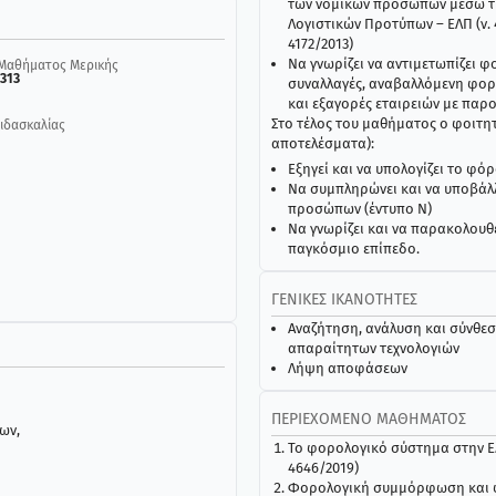
των νομικών προσώπων μέσω τ
Λογιστικών Προτύπων – ΕΛΠ (ν.
4172/2013)
Να γνωρίζει να αντιμετωπίζει 
Μαθήματος Μερικής
313
συναλλαγές, αναβαλλόμενη φορ
και εξαγορές εταιρειών με παρ
Στο τέλος του μαθήματος ο φοιτη
ιδασκαλίας
αποτελέσματα):
Εξηγεί και να υπολογίζει το φό
Να συμπληρώνει και να υποβάλ
προσώπων (έντυπο Ν)
Να γνωρίζει και να παρακολουθε
παγκόσμιο επίπεδο.
ΓΕΝΙΚΈΣ ΙΚΑΝΌΤΗΤΕΣ
Αναζήτηση, ανάλυση και σύνθεσ
απαραίτητων τεχνολογιών
Λήψη αποφάσεων
ΠΕΡΙΕΧΌΜΕΝΟ ΜΑΘΉΜΑΤΟΣ
ων,
Το φορολογικό σύστημα στην Ελλ
4646/2019)
Φορολογική συμμόρφωση και φ