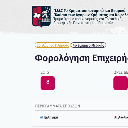
Π.Μ.Σ Το Χρηματοοικονομικό και Θεσμικό
Πλαίσιο των Αγορών Χρήματος και Κεφαλ
Μεταπηδήστε
Τμήμα Χρηματοοικονομικής και Τραπεζικής
Διοικητικής Πανεπιστημίου Πειραιώς
στο
περιεχόμενο
2ο Εξάμηνο Πλήρους
4ο Εξάμηνο Μερικής
Φορολόγηση Επιχειρ
ECTS
ΏΡΕΣ ΔΙ
8
ΠΕΡΙΓΡΆΜΜΑΤΑ ΣΠΟΥΔΏΝ
Ελληνικά
Αγγλι