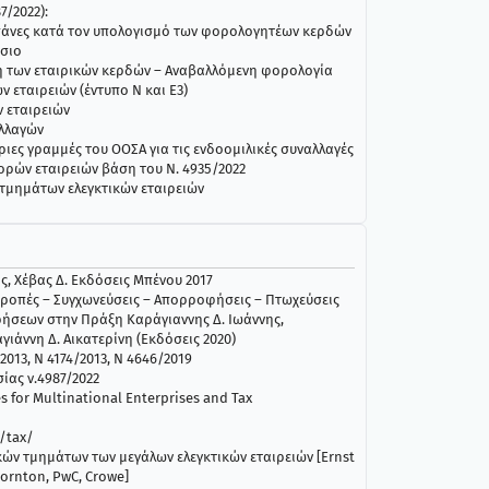
7/2022):
άνες κατά τον υπολογισμό των φορολογητέων κερδών
ίσιο
η των εταιρικών κερδών – Αναβαλλόμενη φορολογία
εταιρειών (έντυπο Ν και Ε3)
 εταιρειών
λλαγών
ήριες γραμμές του ΟΟΣΑ για τις ενδοομιλικές συναλλαγές
ρών εταιρειών βάση του Ν. 4935/2022
τμημάτων ελεγκτικών εταιρειών
, Χέβας Δ. Εκδόσεις Μπένου 2017
τροπές – Συγχωνεύσεις – Απορροφήσεις – Πτωχεύσεις
ιρήσεων στην Πράξη Καράγιαννης Δ. Ιωάννης,
γιάννη Δ. Αικατερίνη (Εκδόσεις 2020)
013, Ν 4174/2013, Ν 4646/2019
ίας ν.4987/2022
s for Multinational Enterprises and Tax
/tax/
κών τμημάτων των μεγάλων ελεγκτικών εταιρειών [Ernst
hornton, PwC, Crowe]