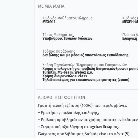
ΜΕ ΜΙΑ ΜΑΤΙΆ
Κωδικός Μαθήματος Πλήρους
Κωδικός 
ΜΕΧΘ11
ΜΕΧΡΗ-Μ
Τύπος Μαθήματος
Γλώσσα Δ
Υποβάθρου, Γενικών Γνώσεων
Ελληνική
Τρόπος Παράδοσης
Δια ζώσης και με μέσα εξ αποστάσεως εκπαίδευσης
Χρήση Τεχνολογιών Πληροφορίας και Επικοινωνιών
Χρήση υπολογιστή για προβολή διαφανειών/power point
Turnitin, MS-Team, Webex κ.α.
Χρήση διαφανειών e-class
Τηλεδιασκέψεις για επικοινωνία με φοιτητές (zoom)
ΑΞΙΟΛΌΓΗΣΗ ΦΟΙΤΗΤΏΝ
Γραπτή τελική εξέταση (100%) που περιλαμβάνει:
– Ερωτήσεις πολλαπλής επιλογής,
– Επίλυση προβλημάτων με χρήση ποσοτικών δεδομέν
– Συγκριτική αξιολόγηση στοιχείων θεωρίας.
Ελάχιστος προβιβάσιμος βαθμός είναι το πέντε (5).