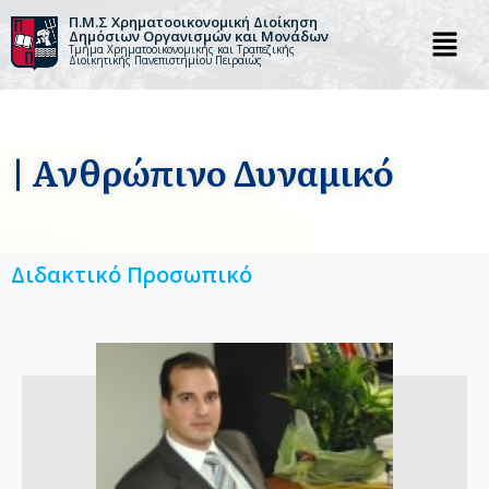
Π.Μ.Σ Χρηματοοικονομική Διοίκηση
Δημόσιων Οργανισμών και Μονάδων
Τμήμα Χρηματοοικονομικής και Τραπεζικής
Μεταπηδήστε
Διοικητικής Πανεπιστημίου Πειραιώς
στο
περιεχόμενο
| Ανθρώπινο Δυναμικό
Διδακτικό Προσωπικό