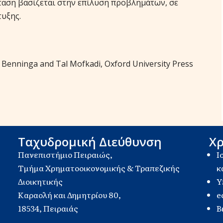
ταση βασίζεται στην επίλυση προβλημάτων, σε
τυξης.
n Benninga and Tal Mofkadi, Oxford University Press
Ταχυδρομική Διεύθυνση
Χρ
Πανεπιστήμιο Πειραιώς,
Ι
Τμήμα Χρηματοοικονομικής & Τραπεζικής
κ
Διοικητικής
Υ
Καραολή και Δημητρίου 80,
e
18534, Πειραιάς
Β