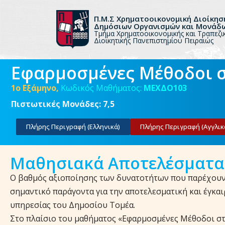
Π.Μ.Σ Χρηματοοικονομική Διοίκησ
Δημόσιων Οργανισμών και Μονάδ
Μεταπηδήστε
Τμήμα Χρηματοοικονομικής και Τραπεζι
στο
Διοικητικής Πανεπιστημίου Πειραιώς
περιεχόμενο
Εφαρμοσμένες Μέθοδοι σ
1ο Εξάμηνο,
Κωδικός Μαθήματος:
ΜΕΧΔΟ103
Πιστωτικές Μονάδες:
7,5
Πλήρης Περιγραφή (Ελληνικά)
Πλήρης Περιγραφή (Αγγλικ
Μαθησιακά Αποτελέσματα
Ο βαθμός αξιοποίησης των δυνατοτήτων που παρέχουν 
σημαντικό παράγοντα για την αποτελεσματική και έγκαιρ
υπηρεσίας του Δημοσίου Τομέα.
Στο πλαίσιο του μαθήματος «Εφαρμοσμένες Μέθοδοι σ