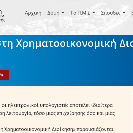
η
Αρχική
Δομή
Το Π.Μ.Σ
Σπουδές
ων
κής
τη Χρηματοοικονομική Δι
ά)
οι ηλεκτρονικοί υπολογιστές αποτελεί ιδιαίτερα
η λειτουργία, τόσο μιας επιχείρησης όσο και μιας
τη Χρηματοοικονομική Διοίκηση» παρουσιάζονται