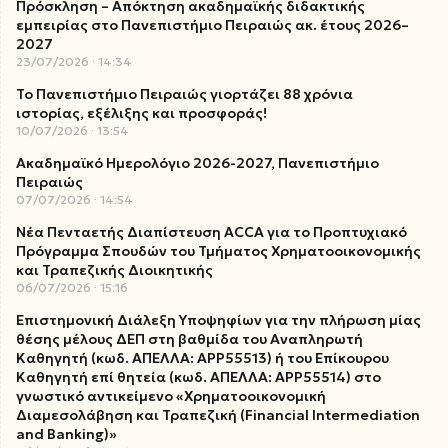
Πρόσκληση – Απόκτηση ακαδημαϊκής διδακτικής
εμπειρίας στο Πανεπιστήμιο Πειραιώς ακ. έτους 2026–
2027
23/07/2026
14:34
Το Πανεπιστήμιο Πειραιώς γιορτάζει 88 χρόνια
ιστορίας, εξέλιξης και προσφοράς!
10/07/2026
13:54
Ακαδημαϊκό Ημερολόγιο 2026-2027, Πανεπιστήμιο
Πειραιώς
07/07/2026
14:54
Νέα Πενταετής Διαπίστευση ACCA για το Προπτυχιακό
Πρόγραμμα Σπουδών του Τμήματος Χρηματοοικονομικής
και Τραπεζικής Διοικητικής
06/07/2026
15:16
Επιστημονική Διάλεξη Υποψηφίων για την πλήρωση μίας
θέσης μέλους ΔΕΠ στη βαθμίδα του Αναπληρωτή
Καθηγητή (κωδ. ΑΠΕΛΛΑ: ΑΡΡ55513) ή του Επίκουρου
Καθηγητή επί θητεία (κωδ. ΑΠΕΛΛΑ: ΑΡΡ55514) στο
γνωστικό αντικείμενο «Χρηματοοικονομική
Διαμεσολάβηση και Τραπεζική (Financial Intermediation
and Banking)»