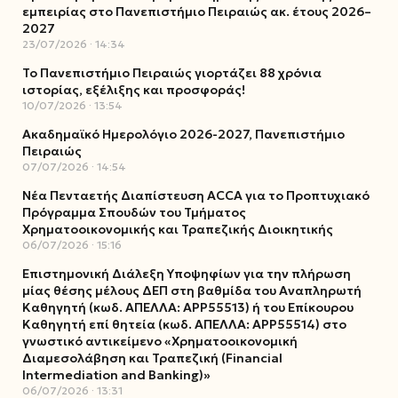
εμπειρίας στο Πανεπιστήμιο Πειραιώς ακ. έτους 2026–
2027
23/07/2026
14:34
Το Πανεπιστήμιο Πειραιώς γιορτάζει 88 χρόνια
ιστορίας, εξέλιξης και προσφοράς!
10/07/2026
13:54
Ακαδημαϊκό Ημερολόγιο 2026-2027, Πανεπιστήμιο
Πειραιώς
07/07/2026
14:54
Νέα Πενταετής Διαπίστευση ACCA για το Προπτυχιακό
Πρόγραμμα Σπουδών του Τμήματος
Χρηματοοικονομικής και Τραπεζικής Διοικητικής
06/07/2026
15:16
Επιστημονική Διάλεξη Υποψηφίων για την πλήρωση
μίας θέσης μέλους ΔΕΠ στη βαθμίδα του Αναπληρωτή
Καθηγητή (κωδ. ΑΠΕΛΛΑ: ΑΡΡ55513) ή του Επίκουρου
Καθηγητή επί θητεία (κωδ. ΑΠΕΛΛΑ: ΑΡΡ55514) στο
γνωστικό αντικείμενο «Χρηματοοικονομική
Διαμεσολάβηση και Τραπεζική (Financial
Intermediation and Banking)»
06/07/2026
13:31