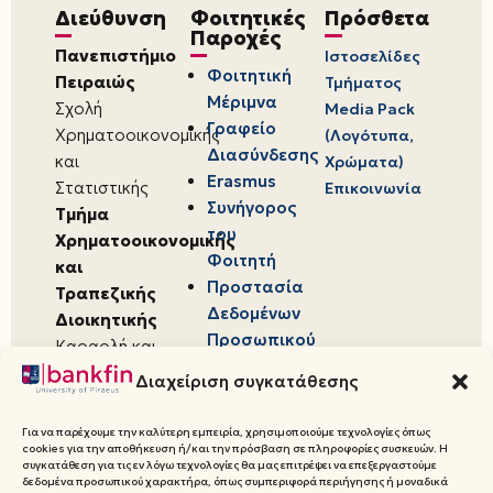
Διεύθυνση
Φοιτητικές
Πρόσθετα
Παροχές
Πανεπιστήμιο
Ιστοσελίδες
Φοιτητική
Πειραιώς
Τμήματος
Μέριμνα
Σχολή
Media Pack
Γραφείο
Χρηματοοικονομικής
(Λογότυπα,
Διασύνδεσης
και
Χρώματα)
Erasmus
Στατιστικής
Επικοινωνία
Συνήγορος
Τμήμα
του
Χρηματοοικονομικής
Φοιτητή
και
Προστασία
Τραπεζικής
Δεδομένων
Διοικητικής
Προσωπικού
Καραολή και
Χαρακτήρα
Δημητρίου 80,
Διαχείριση συγκατάθεσης
18534,
Πειραιάς
Για να παρέχουμε την καλύτερη εμπειρία, χρησιμοποιούμε τεχνολογίες όπως
cookies για την αποθήκευση ή/και την πρόσβαση σε πληροφορίες συσκευών. Η
συγκατάθεση για τις εν λόγω τεχνολογίες θα μας επιτρέψει να επεξεργαστούμε
δεδομένα προσωπικού χαρακτήρα, όπως συμπεριφορά περιήγησης ή μοναδικά