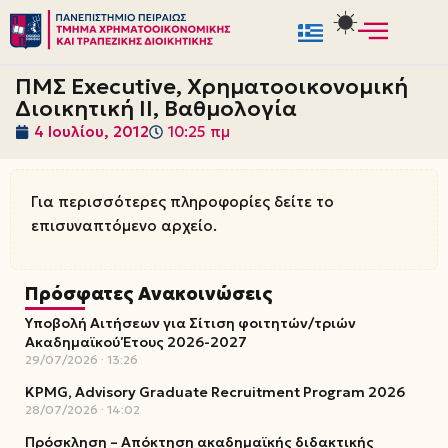
Μεταπηδήστε
στο
ΠΜΣ Executive, Χρηματοοικονομική
περιεχόμενο
Διοικητική ΙΙ, Βαθμολογία
4 Ιουλίου, 2012
10:25 πμ
Για περισσότερες πληροφορίες δείτε το
επισυναπτόμενο αρχείο.
Πρόσφατες Ανακοινώσεις
Υποβολή Αιτήσεων για Σίτιση φοιτητών/τριών
Ακαδημαϊκού Έτους 2026-2027
29/07/2026
13:26
KPMG, Advisory Graduate Recruitment Program 2026
28/07/2026
14:02
Πρόσκληση – Απόκτηση ακαδημαϊκής διδακτικής