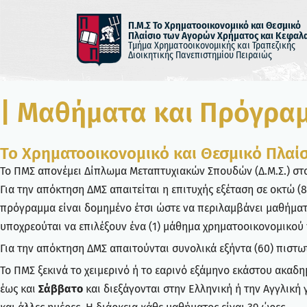
Π.Μ.Σ Το Χρηματοοικονομικό και Θεσμικό
Πλαίσιο των Αγορών Χρήματος και Κεφαλ
Μεταπηδήστε
Τμήμα Χρηματοοικονομικής και Τραπεζικής
Διοικητικής Πανεπιστημίου Πειραιώς
στο
περιεχόμενο
| Μαθήματα και Πρόγρα
Το Χρηματοοικονομικό και Θεσμικό Πλαί
Το ΠΜΣ απονέμει Δίπλωμα Μεταπτυχιακών Σπουδών (Δ.Μ.Σ.) στο
Για την απόκτηση ΔΜΣ απαιτείται η επιτυχής εξέταση σε οκτώ (8)
πρόγραμμα είναι δομημένο έτσι ώστε να περιλαμβάνει μαθήματα
υποχρεούται να επιλέξουν ένα (1) μάθημα χρηματοοικονομικού 
Για την απόκτηση ΔΜΣ απαιτούνται συνολικά εξήντα (60) πιστωτ
Το ΠΜΣ ξεκινά το χειμερινό ή το εαρινό εξάμηνο εκάστου ακαδ
έως και
Σάββατο
και διεξάγονται στην Ελληνική ή την Αγγλική