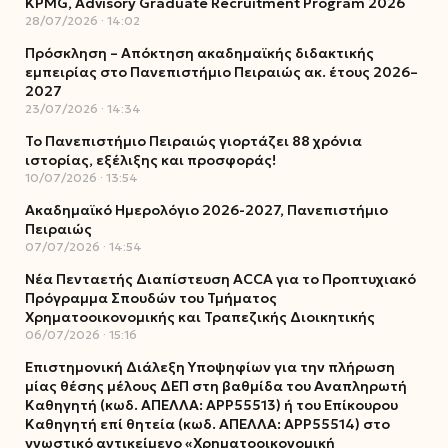
KPMG, Advisory Graduate Recruitment Program 2026
28/07/2026
14:02
Πρόσκληση – Απόκτηση ακαδημαϊκής διδακτικής
εμπειρίας στο Πανεπιστήμιο Πειραιώς ακ. έτους 2026–
2027
23/07/2026
14:34
Το Πανεπιστήμιο Πειραιώς γιορτάζει 88 χρόνια
ιστορίας, εξέλιξης και προσφοράς!
10/07/2026
13:54
Ακαδημαϊκό Ημερολόγιο 2026-2027, Πανεπιστήμιο
Πειραιώς
07/07/2026
14:54
Νέα Πενταετής Διαπίστευση ACCA για το Προπτυχιακό
Πρόγραμμα Σπουδών του Τμήματος
Χρηματοοικονομικής και Τραπεζικής Διοικητικής
06/07/2026
15:16
Επιστημονική Διάλεξη Υποψηφίων για την πλήρωση
μίας θέσης μέλους ΔΕΠ στη βαθμίδα του Αναπληρωτή
Καθηγητή (κωδ. ΑΠΕΛΛΑ: ΑΡΡ55513) ή του Επίκουρου
Καθηγητή επί θητεία (κωδ. ΑΠΕΛΛΑ: ΑΡΡ55514) στο
γνωστικό αντικείμενο «Χρηματοοικονομική