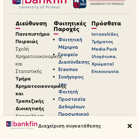
Διεύθυνση
Φοιτητικές
Πρόσθετα
Παροχές
Πανεπιστήμιο
Ιστοσελίδες
Φοιτητική
Πειραιώς
Τμήματος
Μέριμνα
Σχολή
Media Pack
Γραφείο
Χρηματοοικονομικής
(Λογότυπα,
Διασύνδεσης
και
Χρώματα)
Erasmus
Στατιστικής
Επικοινωνία
Συνήγορος
Τμήμα
του
Χρηματοοικονομικής
Φοιτητή
και
Προστασία
Τραπεζικής
Δεδομένων
Διοικητικής
Προσωπικού
Καραολή και
Χαρακτήρα
Δημητρίου 80,
Διαχείριση συγκατάθεσης
18534,
Πειραιάς