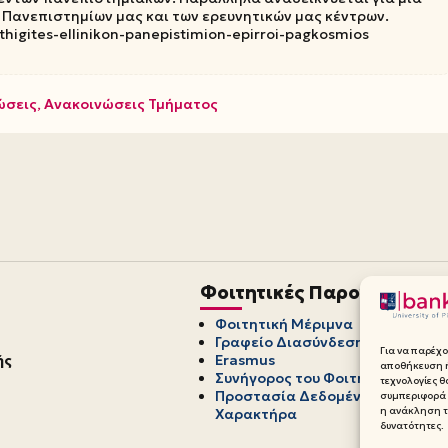
 Πανεπιστημίων μας και των ερευνητικών μας κέντρων.
kathigites-ellinikon-panepistimion-epirroi-pagkosmios
ώσεις
,
Ανακοινώσεις Τμήματος
Φοιτητικές Παροχές
Φοιτητική Μέριμνα
Γραφείο Διασύνδεσης
Για να παρέχο
ής
Erasmus
αποθήκευση ή
Συνήγορος του Φοιτητή
τεχνολογίες 
Προστασία Δεδομένων Προσωπ
συμπεριφορά 
η ανάκληση τη
Χαρακτήρα
δυνατότητες.