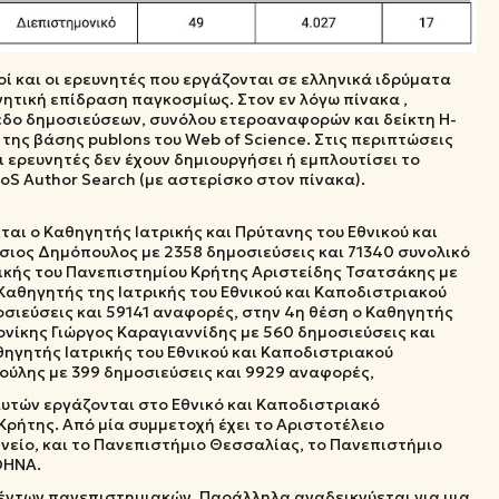
ί και οι ερευνητές που εργάζονται σε ελληνικά ιδρύματα
ητική επίδραση παγκοσμίως. Στον εν λόγω πίνακα ,
πεδο δημοσιεύσεων, συνόλου ετεροαναφορών και δείκτη H-
της βάσης publons του Web of Science. Στις περιπτώσεις
ι ερευνητές δεν έχουν δημιουργήσει ή εμπλουτίσει το
oS Author Search (με αστερίσκο στον πίνακα).
αι ο Καθηγητής Ιατρικής και Πρύτανης του Εθνικού και
ιος Δημόπουλος με 2358 δημοσιεύσεις και 71340 συνολικό
ικής του Πανεπιστημίου Κρήτης Αριστείδης Τσατσάκης με
 Καθηγητής της Ιατρικής του Εθνικού και Καποδιστριακού
σιεύσεις και 59141 αναφορές, στην 4η θέση ο Καθηγητής
ίκης Γιώργος Καραγιαννίδης με 560 δημοσιεύσεις και
θηγητής Ιατρικής του Εθνικού και Καποδιστριακού
ύλης με 399 δημοσιεύσεις και 9929 αναφορές,
υτών εργάζονται στο Εθνικό και Καποδιστριακό
ρήτης. Από μία συμμετοχή έχει το Αριστοτέλειο
νείο, και το Πανεπιστήμιο Θεσσαλίας, το Πανεπιστήμιο
ΘΗΝΑ.
θέντων πανεπιστημιακών. Παράλληλα αναδεικνύεται για μια