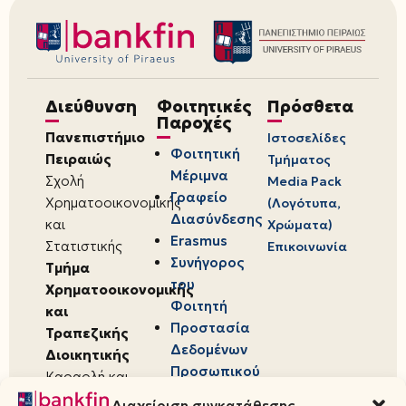
Διεύθυνση
Φοιτητικές
Πρόσθετα
Παροχές
Πανεπιστήμιο
Ιστοσελίδες
Φοιτητική
Πειραιώς
Τμήματος
Μέριμνα
Σχολή
Media Pack
Γραφείο
Χρηματοοικονομικής
(Λογότυπα,
Διασύνδεσης
και
Χρώματα)
Erasmus
Στατιστικής
Επικοινωνία
Συνήγορος
Τμήμα
του
Χρηματοοικονομικής
Φοιτητή
και
Προστασία
Τραπεζικής
Δεδομένων
Διοικητικής
Προσωπικού
Καραολή και
Χαρακτήρα
Δημητρίου 80,
Διαχείριση συγκατάθεσης