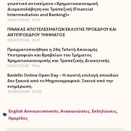
γνωστικό αντικείμενο «Χρηματοοικονομική
Διαμεσολάβηση και Τραπεζική (Financial
Intermediation and Banking)»
06/07/2026
13:31
ΠΙΝΑΚΑΣ ΑΠΟΤΕΛΕΣΜΑΤΩΝ ΕΚΛΟΓΗΣ ΠΡΟΕΔΡΟΥ ΚΑΙ
ΑΝΤΙΠΡΟΕΔΡΟΥ ΤΜΗΜΑΤΟΣ
06/07/2026
12:21
Πραγματοποιήθηκε η 26η Τελετή Απονομής
Υποτροφιών και Βραβείων του Τμήματος
Χρηματοοικονομικής και Τραπεζικής Διοικητικής
02/07/2026
11:54
Bankfin Online Open Day – Η σωστή επιλογή σπουδών
δεν ξεκινά από το Μηχανογραφικό. Ξεκινά από την
ενημέρωση.
30/06/2026
10:30
English Announcements
,
Ανακοινώσεις
,
Εκδηλώσεις
,
Ημερίδες