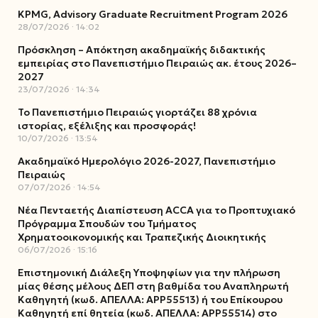
KPMG, Advisory Graduate Recruitment Program 2026
28/07/2026
14:02
Πρόσκληση – Απόκτηση ακαδημαϊκής διδακτικής
εμπειρίας στο Πανεπιστήμιο Πειραιώς ακ. έτους 2026–
2027
23/07/2026
14:34
Το Πανεπιστήμιο Πειραιώς γιορτάζει 88 χρόνια
ιστορίας, εξέλιξης και προσφοράς!
10/07/2026
13:54
Ακαδημαϊκό Ημερολόγιο 2026-2027, Πανεπιστήμιο
Πειραιώς
07/07/2026
14:54
Νέα Πενταετής Διαπίστευση ACCA για το Προπτυχιακό
Πρόγραμμα Σπουδών του Τμήματος
Χρηματοοικονομικής και Τραπεζικής Διοικητικής
06/07/2026
15:16
Επιστημονική Διάλεξη Υποψηφίων για την πλήρωση
μίας θέσης μέλους ΔΕΠ στη βαθμίδα του Αναπληρωτή
Καθηγητή (κωδ. ΑΠΕΛΛΑ: ΑΡΡ55513) ή του Επίκουρου
Καθηγητή επί θητεία (κωδ. ΑΠΕΛΛΑ: ΑΡΡ55514) στο