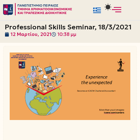
Μεταπηδήστε
στο
Professional Skills Seminar, 18/3/2021
περιεχόμενο
12 Μαρτίου, 2021
10:38 μμ