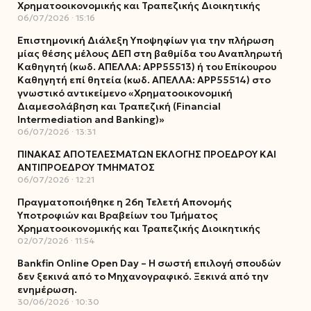
Χρηματοοικονομικής και Τραπεζικής Διοικητικής
06/07/2026
15:16
Επιστημονική Διάλεξη Υποψηφίων για την πλήρωση
μίας θέσης μέλους ΔΕΠ στη βαθμίδα του Αναπληρωτή
Καθηγητή (κωδ. ΑΠΕΛΛΑ: ΑΡΡ55513) ή του Επίκουρου
Καθηγητή επί θητεία (κωδ. ΑΠΕΛΛΑ: ΑΡΡ55514) στο
γνωστικό αντικείμενο «Χρηματοοικονομική
Διαμεσολάβηση και Τραπεζική (Financial
Intermediation and Banking)»
06/07/2026
13:31
ΠΙΝΑΚΑΣ ΑΠΟΤΕΛΕΣΜΑΤΩΝ ΕΚΛΟΓΗΣ ΠΡΟΕΔΡΟΥ ΚΑΙ
ΑΝΤΙΠΡΟΕΔΡΟΥ ΤΜΗΜΑΤΟΣ
06/07/2026
12:21
Πραγματοποιήθηκε η 26η Τελετή Απονομής
Υποτροφιών και Βραβείων του Τμήματος
Χρηματοοικονομικής και Τραπεζικής Διοικητικής
02/07/2026
11:54
Bankfin Online Open Day – Η σωστή επιλογή σπουδών
δεν ξεκινά από το Μηχανογραφικό. Ξεκινά από την
ενημέρωση.
30/06/2026
10:30