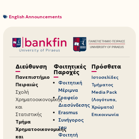
English Announcements
Διεύθυνση
Φοιτητικές
Πρόσθετα
Παροχές
Πανεπιστήμιο
Ιστοσελίδες
Φοιτητική
Πειραιώς
Τμήματος
Μέριμνα
Σχολή
Media Pack
Γραφείο
Χρηματοοικονομικής
(Λογότυπα,
Διασύνδεσης
και
Χρώματα)
Erasmus
Στατιστικής
Επικοινωνία
Συνήγορος
Τμήμα
του
Χρηματοοικονομικής
Φοιτητή
και