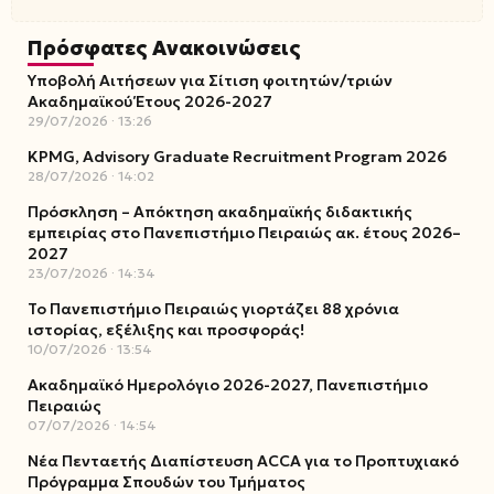
Πρόσφατες Ανακοινώσεις
Υποβολή Αιτήσεων για Σίτιση φοιτητών/τριών
Ακαδημαϊκού Έτους 2026-2027
29/07/2026
13:26
KPMG, Advisory Graduate Recruitment Program 2026
28/07/2026
14:02
Πρόσκληση – Απόκτηση ακαδημαϊκής διδακτικής
εμπειρίας στο Πανεπιστήμιο Πειραιώς ακ. έτους 2026–
2027
23/07/2026
14:34
Το Πανεπιστήμιο Πειραιώς γιορτάζει 88 χρόνια
ιστορίας, εξέλιξης και προσφοράς!
10/07/2026
13:54
Ακαδημαϊκό Ημερολόγιο 2026-2027, Πανεπιστήμιο
Πειραιώς
07/07/2026
14:54
Νέα Πενταετής Διαπίστευση ACCA για το Προπτυχιακό
Πρόγραμμα Σπουδών του Τμήματος