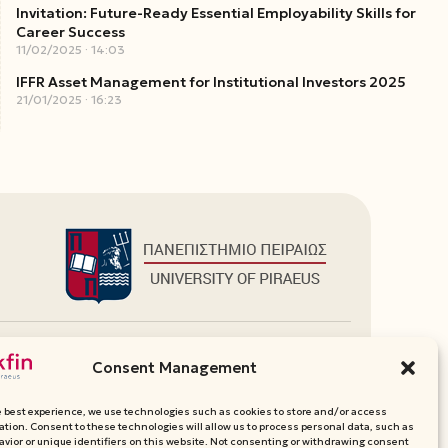
Invitation: Future-Ready Essential Employability Skills for
Career Success
11/02/2025
14:03
IFFR Asset Management for Institutional Investors 2025
21/01/2025
16:23
Additional Links
Consent Management
Department Websites
Media Pack
e best experience, we use technologies such as cookies to store and/or access
Contact
ation. Consent to these technologies will allow us to process personal data, such as
vior or unique identifiers on this website. Not consenting or withdrawing consent