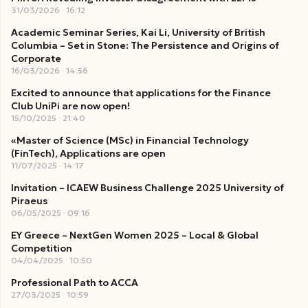
31/03/2026
16:12
Academic Seminar Series, Kai Li, University of British
Columbia – Set in Stone: The Persistence and Origins of
Corporate
16/03/2026
14:56
Excited to announce that applications for the Finance
Club UniPi are now open!
15/10/2025
21:40
«Master of Science (MSc) in Financial Technology
(FinTech), Applications are open
11/07/2025
14:17
Invitation – ICAEW Business Challenge 2025 University of
Piraeus
06/05/2025
09:16
EY Greece – NextGen Women 2025 – Local & Global
Competition
04/04/2025
10:50
Professional Path to ACCA
27/03/2025
10:59