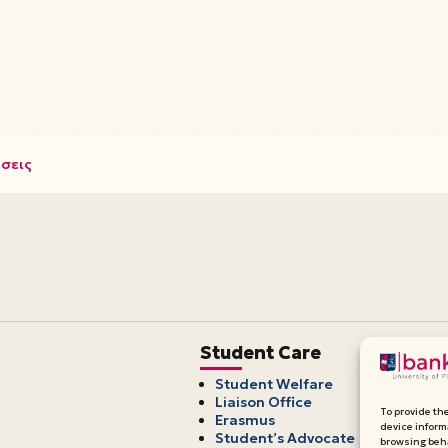
ώσεις
Student Care
Student Welfare
Liaison Office
To provide th
Erasmus
device inform
Student’s Advocate
browsing beha