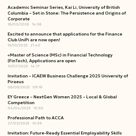
Academic Seminar Series, Kai Li, University of British
Columbia – Set in Stone: The Persistence and Origins of
Corporate
16/03/2026
14:56
Excited to announce that applications for the Finance
Club UniPi are now open!
15/10/2025
21:40
«Master of Science (MSc) in Financial Technology
(FinTech), Applications are open
11/07/2025
14:17
Invitation – ICAEW Business Challenge 2025 University of
Piraeus
06/05/2025
09:16
EY Greece – NextGen Women 2025 – Local & Global
Competition
04/04/2025
10:50
Professional Path to ACCA
27/03/2025
10:59
Invitation: Future-Ready Essential Employability Skills