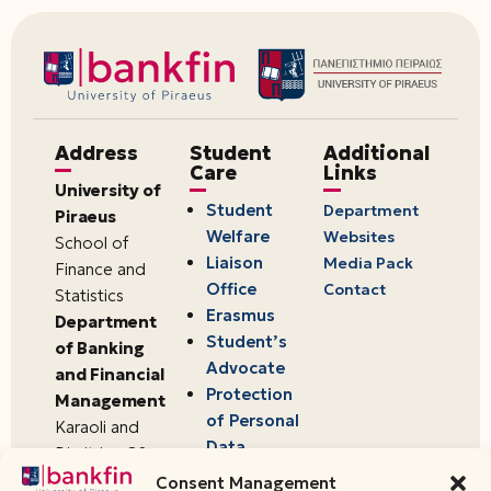
Address
Student
Additional
Care
Links
University of
Student
Department
Piraeus
Welfare
Websites
School of
Liaison
Media Pack
Finance and
Office
Contact
Statistics
Erasmus
Department
Student’s
of Banking
Advocate
and Financial
Protection
Management
of Personal
Karaoli and
Data
Dimitriou 80
18534,
Consent Management