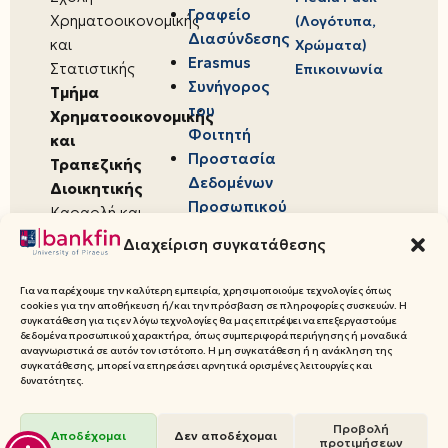
Γραφείο
Χρηματοοικονομικής
(Λογότυπα,
Διασύνδεσης
και
Χρώματα)
Erasmus
Στατιστικής
Επικοινωνία
Συνήγορος
Τμήμα
του
Χρηματοοικονομικής
Φοιτητή
και
Προστασία
Τραπεζικής
Δεδομένων
Διοικητικής
Προσωπικού
Καραολή και
Χαρακτήρα
Δημητρίου 80,
Διαχείριση συγκατάθεσης
18534,
Πειραιάς
Για να παρέχουμε την καλύτερη εμπειρία, χρησιμοποιούμε τεχνολογίες όπως
cookies για την αποθήκευση ή/και την πρόσβαση σε πληροφορίες συσκευών. Η
συγκατάθεση για τις εν λόγω τεχνολογίες θα μας επιτρέψει να επεξεργαστούμε
δεδομένα προσωπικού χαρακτήρα, όπως συμπεριφορά περιήγησης ή μοναδικά
αναγνωριστικά σε αυτόν τον ιστότοπο. Η μη συγκατάθεση ή η ανάκληση της
συγκατάθεσης, μπορεί να επηρεάσει αρνητικά ορισμένες λειτουργίες και
© 2026 Πανεπιστήμιο Πειραιώς,
δυνατότητες.
Τμήμα Χρηματοοικονομικής και
Τραπεζικής Διοικητικής
Προβολή
Αποδέχομαι
Δεν αποδέχομαι
προτιμήσεων