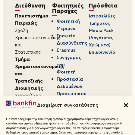
Διεύθυνση
Φοιτητικές
Πρόσθετα
Παροχές
Πανεπιστήμιο
Ιστοσελίδες
Φοιτητική
Πειραιώς
Τμήματος
Μέριμνα
Σχολή
Media Pack
Γραφείο
Χρηματοοικονομικής
(Λογότυπα,
Διασύνδεσης
και
Χρώματα)
Erasmus
Στατιστικής
Επικοινωνία
Συνήγορος
Τμήμα
του
Χρηματοοικονομικής
Φοιτητή
και
Προστασία
Τραπεζικής
Δεδομένων
Διοικητικής
Προσωπικού
Καραολή και
Χαρακτήρα
Δημητρίου 80,
Διαχείριση συγκατάθεσης
18534,
Πειραιάς
Για να παρέχουμε την καλύτερη εμπειρία, χρησιμοποιούμε τεχνολογίες όπως
cookies για την αποθήκευση ή/και την πρόσβαση σε πληροφορίες συσκευών. Η
συγκατάθεση για τις εν λόγω τεχνολογίες θα μας επιτρέψει να επεξεργαστούμε
δεδομένα προσωπικού χαρακτήρα, όπως συμπεριφορά περιήγησης ή μοναδικά