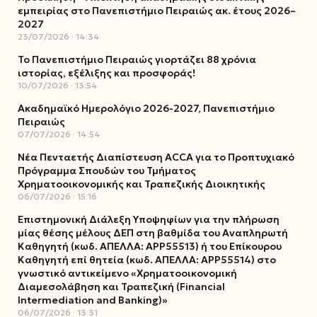
εμπειρίας στο Πανεπιστήμιο Πειραιώς ακ. έτους 2026–
2027
23/07/2026
14:34
Το Πανεπιστήμιο Πειραιώς γιορτάζει 88 χρόνια
ιστορίας, εξέλιξης και προσφοράς!
10/07/2026
13:54
Ακαδημαϊκό Ημερολόγιο 2026-2027, Πανεπιστήμιο
Πειραιώς
07/07/2026
14:54
Νέα Πενταετής Διαπίστευση ACCA για το Προπτυχιακό
Πρόγραμμα Σπουδών του Τμήματος
Χρηματοοικονομικής και Τραπεζικής Διοικητικής
06/07/2026
15:16
Επιστημονική Διάλεξη Υποψηφίων για την πλήρωση
μίας θέσης μέλους ΔΕΠ στη βαθμίδα του Αναπληρωτή
Καθηγητή (κωδ. ΑΠΕΛΛΑ: ΑΡΡ55513) ή του Επίκουρου
Καθηγητή επί θητεία (κωδ. ΑΠΕΛΛΑ: ΑΡΡ55514) στο
γνωστικό αντικείμενο «Χρηματοοικονομική
Διαμεσολάβηση και Τραπεζική (Financial
Intermediation and Banking)»
06/07/2026
13:31