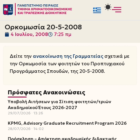
Μεταπηδήστε
στο
Ορκομωσία 20-5-2008
περιεχόμενο
4 Ιουλίου, 2008
7:25 πμ
Δείτε την
ανακοίνωση της Γραμματείας
σχετικά με
την Ορκωμοσία των φοιτητών του Προπτυχιακού
Προγράμματος Σπουδών, της 20-5-2008.
Πρόσφατες Ανακοινώσεις
Υποβολή Αιτήσεων για Σίτιση φοιτητών/τριών
Ακαδημαϊκού Έτους 2026-2027
29/07/2026
13:26
KPMG, Advisory Graduate Recruitment Program 2026
28/07/2026
14:02
Πρόσκληση – Απόκτηση ακαδημαϊκής διδακτικής