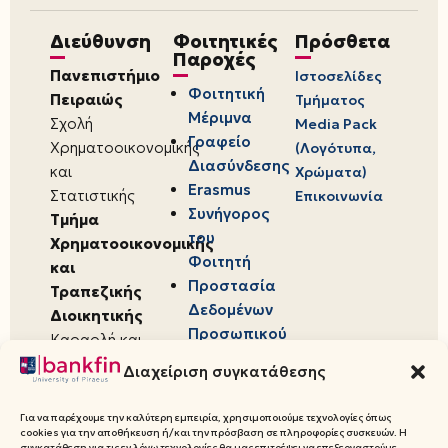
Διεύθυνση
Φοιτητικές
Πρόσθετα
Παροχές
Πανεπιστήμιο
Ιστοσελίδες
Φοιτητική
Πειραιώς
Τμήματος
Μέριμνα
Σχολή
Media Pack
Γραφείο
Χρηματοοικονομικής
(Λογότυπα,
Διασύνδεσης
και
Χρώματα)
Erasmus
Στατιστικής
Επικοινωνία
Συνήγορος
Τμήμα
του
Χρηματοοικονομικής
Φοιτητή
και
Προστασία
Τραπεζικής
Δεδομένων
Διοικητικής
Προσωπικού
Καραολή και
Χαρακτήρα
Δημητρίου 80,
Διαχείριση συγκατάθεσης
18534,
Πειραιάς
Για να παρέχουμε την καλύτερη εμπειρία, χρησιμοποιούμε τεχνολογίες όπως
cookies για την αποθήκευση ή/και την πρόσβαση σε πληροφορίες συσκευών. Η
συγκατάθεση για τις εν λόγω τεχνολογίες θα μας επιτρέψει να επεξεργαστούμε