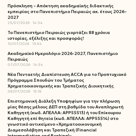
Πρόσκληση – Απόκτηση ακαδημαϊκής διδακτικής
εμπειρίας στο Πανεπιστήμιο Πειραιώς ακ. έτους 2026–
2027
23/07/2026
14:34
Το Πανεπιστήμιο Πειραιώς γιορτάζει 88 χρόνια
ιστορίας, εξέλιξης και προσφοράς!
10/07/2026
13:54
Ακαδημαϊκό Ημερολόγιο 2026-2027, Πανεπιστήμιο
Πειραιώς
07/07/2026
14:54
Νέα Πενταετής Διαπίστευση ACCA για το Προπτυχιακό
Πρόγραμμα Σπουδών του Τμήματος
Χρηματοοικονομικής και Τραπεζικής Διοικητικής
06/07/2026
15:16
Επιστημονική Διάλεξη Υποψηφίων για την πλήρωση
μίας θέσης μέλους ΔΕΠ στη βαθμίδα του Αναπληρωτή
Καθηγητή (κωδ. ΑΠΕΛΛΑ: ΑΡΡ55513) ή του Επίκουρου
Καθηγητή επί θητεία (κωδ. ΑΠΕΛΛΑ: ΑΡΡ55514) στο
γνωστικό αντικείμενο «Χρηματοοικονομική
Διαμεσολάβηση και Τραπεζική (Financial
Intermediation and Banking)»