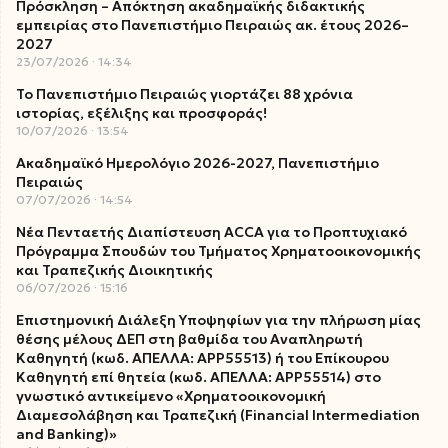
Πρόσκληση – Απόκτηση ακαδημαϊκής διδακτικής
εμπειρίας στο Πανεπιστήμιο Πειραιώς ακ. έτους 2026–
2027
23/07/2026
14:34
Το Πανεπιστήμιο Πειραιώς γιορτάζει 88 χρόνια
ιστορίας, εξέλιξης και προσφοράς!
10/07/2026
13:54
Ακαδημαϊκό Ημερολόγιο 2026-2027, Πανεπιστήμιο
Πειραιώς
07/07/2026
14:54
Νέα Πενταετής Διαπίστευση ACCA για το Προπτυχιακό
Πρόγραμμα Σπουδών του Τμήματος Χρηματοοικονομικής
και Τραπεζικής Διοικητικής
06/07/2026
15:16
Επιστημονική Διάλεξη Υποψηφίων για την πλήρωση μίας
θέσης μέλους ΔΕΠ στη βαθμίδα του Αναπληρωτή
Καθηγητή (κωδ. ΑΠΕΛΛΑ: ΑΡΡ55513) ή του Επίκουρου
Καθηγητή επί θητεία (κωδ. ΑΠΕΛΛΑ: ΑΡΡ55514) στο
γνωστικό αντικείμενο «Χρηματοοικονομική
Διαμεσολάβηση και Τραπεζική (Financial Intermediation
and Banking)»