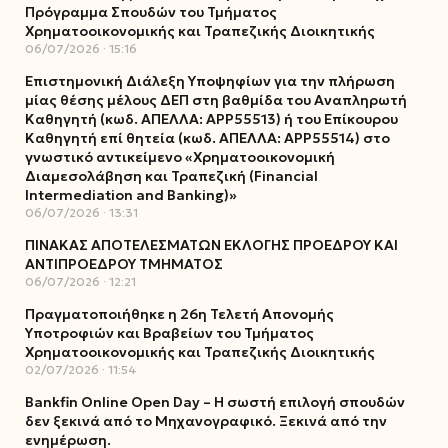
Πρόγραμμα Σπουδών του Τμήματος
Χρηματοοικονομικής και Τραπεζικής Διοικητικής
06/07/2026
15:16
Επιστημονική Διάλεξη Υποψηφίων για την πλήρωση
μίας θέσης μέλους ΔΕΠ στη βαθμίδα του Αναπληρωτή
Καθηγητή (κωδ. ΑΠΕΛΛΑ: ΑΡΡ55513) ή του Επίκουρου
Καθηγητή επί θητεία (κωδ. ΑΠΕΛΛΑ: ΑΡΡ55514) στο
γνωστικό αντικείμενο «Χρηματοοικονομική
Διαμεσολάβηση και Τραπεζική (Financial
Intermediation and Banking)»
06/07/2026
13:31
ΠΙΝΑΚΑΣ ΑΠΟΤΕΛΕΣΜΑΤΩΝ ΕΚΛΟΓΗΣ ΠΡΟΕΔΡΟΥ ΚΑΙ
ΑΝΤΙΠΡΟΕΔΡΟΥ ΤΜΗΜΑΤΟΣ
06/07/2026
12:21
Πραγματοποιήθηκε η 26η Τελετή Απονομής
Υποτροφιών και Βραβείων του Τμήματος
Χρηματοοικονομικής και Τραπεζικής Διοικητικής
02/07/2026
11:54
Bankfin Online Open Day – Η σωστή επιλογή σπουδών
δεν ξεκινά από το Μηχανογραφικό. Ξεκινά από την
ενημέρωση.