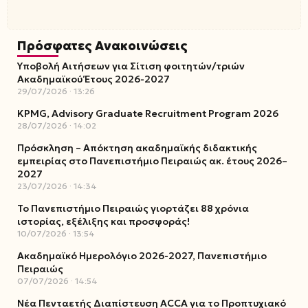
Πρόσφατες Ανακοινώσεις
Υποβολή Αιτήσεων για Σίτιση φοιτητών/τριών
Ακαδημαϊκού Έτους 2026-2027
29/07/2026
13:26
KPMG, Advisory Graduate Recruitment Program 2026
28/07/2026
14:02
Πρόσκληση – Απόκτηση ακαδημαϊκής διδακτικής
εμπειρίας στο Πανεπιστήμιο Πειραιώς ακ. έτους 2026–
2027
23/07/2026
14:34
Το Πανεπιστήμιο Πειραιώς γιορτάζει 88 χρόνια
ιστορίας, εξέλιξης και προσφοράς!
10/07/2026
13:54
Ακαδημαϊκό Ημερολόγιο 2026-2027, Πανεπιστήμιο
Πειραιώς
07/07/2026
14:54
Νέα Πενταετής Διαπίστευση ACCA για το Προπτυχιακό