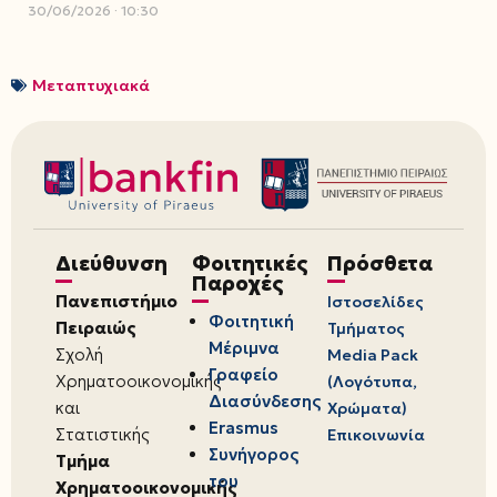
30/06/2026
10:30
Μεταπτυχιακά
Διεύθυνση
Φοιτητικές
Πρόσθετα
Παροχές
Πανεπιστήμιο
Ιστοσελίδες
Φοιτητική
Πειραιώς
Τμήματος
Μέριμνα
Σχολή
Media Pack
Γραφείο
Χρηματοοικονομικής
(Λογότυπα,
Διασύνδεσης
και
Χρώματα)
Erasmus
Στατιστικής
Επικοινωνία
Συνήγορος
Τμήμα
του
Χρηματοοικονομικής