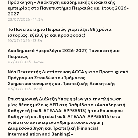
Πρόσκληση – Απόκτηση ακαδημαϊκής διδακτικής
εμπειρίας στο Πανεπιστήμιο Πειραιώς ακ. έτους 2026–
2027
23/07/2026
14:34
Το Πανεπιστήμιο Πειραιώς γιορτάζει 88 χρόνια
ιστορίας, εξέλιξης και προσφοράς!
10/07/2026
13:54
Ακαδημαϊκό Ημερολόγιο 2026-2027, Πανεπιστήμιο
Πειραιώς
07/07/2026
14:54
Νέα Πενταετής Διαπίστευση ACCA για το Προπτυχιακό
Πρόγραμμα Σπουδών του Τμήματος
Χρηματοοικονομικής και Τραπεζικής Διοικητικής
06/07/2026
15:16
Επιστημονική Διάλεξη Υποψηφίων για την πλήρωση
μίας θέσης μέλους ΔΕΠ στη βαθμίδα του Αναπληρωτή
Καθηγητή (κωδ. ΑΠΕΛΛΑ: ΑΡΡ55513) ή του Επίκουρου
Καθηγητή επί θητεία (κωδ. ΑΠΕΛΛΑ: ΑΡΡ55514) στο
γνωστικό αντικείμενο «Χρηματοοικονομική
Διαμεσολάβηση και Τραπεζική (Financial
Intermediation and Banking)»