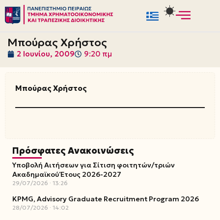
Μεταπηδήστε
στο
Μπούρας Χρήστος
περιεχόμενο
2 Ιουνίου, 2009
9:20 πμ
Μπούρας Χρήστος
Πρόσφατες Ανακοινώσεις
Υποβολή Αιτήσεων για Σίτιση φοιτητών/τριών
Ακαδημαϊκού Έτους 2026-2027
29/07/2026
13:26
KPMG, Advisory Graduate Recruitment Program 2026
28/07/2026
14:02