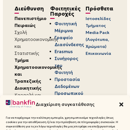
Διεύθυνση
Φοιτητικές
Πρόσθετα
Παροχές
Πανεπιστήμιο
Ιστοσελίδες
Φοιτητική
Πειραιώς
Τμήματος
Μέριμνα
Σχολή
Media Pack
Γραφείο
Χρηματοοικονομικής
(Λογότυπα,
Διασύνδεσης
και
Χρώματα)
Erasmus
Στατιστικής
Επικοινωνία
Συνήγορος
Τμήμα
του
Χρηματοοικονομικής
Φοιτητή
και
Προστασία
Τραπεζικής
Δεδομένων
Διοικητικής
Προσωπικού
Καραολή και
Χαρακτήρα
Δημητρίου 80,
Διαχείριση συγκατάθεσης
18534,
Πειραιάς
Για να παρέχουμε την καλύτερη εμπειρία, χρησιμοποιούμε τεχνολογίες όπως
cookies για την αποθήκευση ή/και την πρόσβαση σε πληροφορίες συσκευών. Η
συγκατάθεση για τις εν λόγω τεχνολογίες θα μας επιτρέψει να επεξεργαστούμε