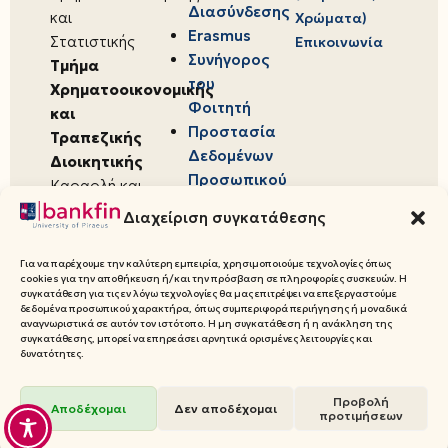
Διασύνδεσης
και
Χρώματα)
Erasmus
Στατιστικής
Επικοινωνία
Συνήγορος
Τμήμα
του
Χρηματοοικονομικής
Φοιτητή
και
Προστασία
Τραπεζικής
Δεδομένων
Διοικητικής
Προσωπικού
Καραολή και
Χαρακτήρα
Δημητρίου 80,
Διαχείριση συγκατάθεσης
18534,
Πειραιάς
Για να παρέχουμε την καλύτερη εμπειρία, χρησιμοποιούμε τεχνολογίες όπως
cookies για την αποθήκευση ή/και την πρόσβαση σε πληροφορίες συσκευών. Η
συγκατάθεση για τις εν λόγω τεχνολογίες θα μας επιτρέψει να επεξεργαστούμε
δεδομένα προσωπικού χαρακτήρα, όπως συμπεριφορά περιήγησης ή μοναδικά
αναγνωριστικά σε αυτόν τον ιστότοπο. Η μη συγκατάθεση ή η ανάκληση της
συγκατάθεσης, μπορεί να επηρεάσει αρνητικά ορισμένες λειτουργίες και
© 2026 Πανεπιστήμιο Πειραιώς,
δυνατότητες.
Τμήμα Χρηματοοικονομικής και
Προβολή
Τραπεζικής Διοικητικής
Αποδέχομαι
Δεν αποδέχομαι
προτιμήσεων