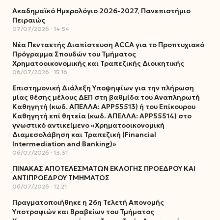
Ακαδημαϊκό Ημερολόγιο 2026-2027, Πανεπιστήμιο
Πειραιώς
07/07/2026
14:54
Νέα Πενταετής Διαπίστευση ACCA για το Προπτυχιακό
Πρόγραμμα Σπουδών του Τμήματος
Χρηματοοικονομικής και Τραπεζικής Διοικητικής
06/07/2026
15:16
Επιστημονική Διάλεξη Υποψηφίων για την πλήρωση
μίας θέσης μέλους ΔΕΠ στη βαθμίδα του Αναπληρωτή
Καθηγητή (κωδ. ΑΠΕΛΛΑ: ΑΡΡ55513) ή του Επίκουρου
Καθηγητή επί θητεία (κωδ. ΑΠΕΛΛΑ: ΑΡΡ55514) στο
γνωστικό αντικείμενο «Χρηματοοικονομική
Διαμεσολάβηση και Τραπεζική (Financial
Intermediation and Banking)»
06/07/2026
13:31
ΠΙΝΑΚΑΣ ΑΠΟΤΕΛΕΣΜΑΤΩΝ ΕΚΛΟΓΗΣ ΠΡΟΕΔΡΟΥ ΚΑΙ
ΑΝΤΙΠΡΟΕΔΡΟΥ ΤΜΗΜΑΤΟΣ
06/07/2026
12:21
Πραγματοποιήθηκε η 26η Τελετή Απονομής
Υποτροφιών και Βραβείων του Τμήματος