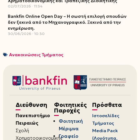
Χρηματοοικονομικής και Τραπεζικής Διοικητικής
02/07/2026
11:54
Bankfin Online Open Day – Η σωστή επιλογή σπουδών
δεν ξεκινά από το Μηχανογραφικό. Ξεκινά από την
ενημέρωση.
30/06/2026
10:30
Ανακοινώσεις Τμήματος
Διεύθυνση
Φοιτητικές
Πρόσθετα
Παροχές
Πανεπιστήμιο
Ιστοσελίδες
Φοιτητική
Πειραιώς
Τμήματος
Μέριμνα
Σχολή
Media Pack
Γραφείο
Χρηματοοικονομικής
(Λογότυπα,