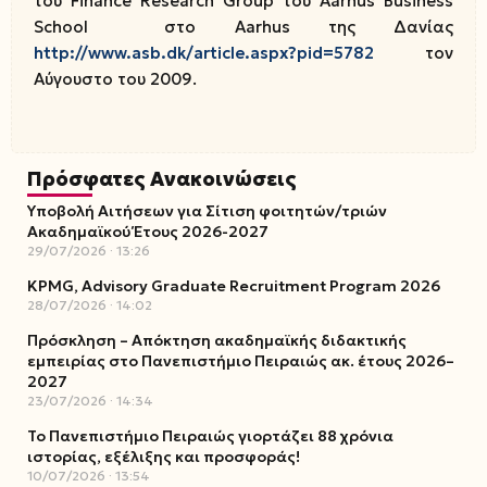
του Finance Research Group του Aarhus Business
School στο Aarhus της Δανίας
http://www.asb.dk/article.aspx?pid=5782
τον
Αύγουστο του 2009.
Πρόσφατες Ανακοινώσεις
Υποβολή Αιτήσεων για Σίτιση φοιτητών/τριών
Ακαδημαϊκού Έτους 2026-2027
29/07/2026
13:26
KPMG, Advisory Graduate Recruitment Program 2026
28/07/2026
14:02
Πρόσκληση – Απόκτηση ακαδημαϊκής διδακτικής
εμπειρίας στο Πανεπιστήμιο Πειραιώς ακ. έτους 2026–
2027
23/07/2026
14:34
Το Πανεπιστήμιο Πειραιώς γιορτάζει 88 χρόνια
ιστορίας, εξέλιξης και προσφοράς!
10/07/2026
13:54