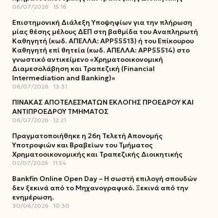
06/07/2026
15:16
Επιστημονική Διάλεξη Υποψηφίων για την πλήρωση
μίας θέσης μέλους ΔΕΠ στη βαθμίδα του Αναπληρωτή
Καθηγητή (κωδ. ΑΠΕΛΛΑ: ΑΡΡ55513) ή του Επίκουρου
Καθηγητή επί θητεία (κωδ. ΑΠΕΛΛΑ: ΑΡΡ55514) στο
γνωστικό αντικείμενο «Χρηματοοικονομική
Διαμεσολάβηση και Τραπεζική (Financial
Intermediation and Banking)»
06/07/2026
13:31
ΠΙΝΑΚΑΣ ΑΠΟΤΕΛΕΣΜΑΤΩΝ ΕΚΛΟΓΗΣ ΠΡΟΕΔΡΟΥ ΚΑΙ
ΑΝΤΙΠΡΟΕΔΡΟΥ ΤΜΗΜΑΤΟΣ
06/07/2026
12:21
Πραγματοποιήθηκε η 26η Τελετή Απονομής
Υποτροφιών και Βραβείων του Τμήματος
Χρηματοοικονομικής και Τραπεζικής Διοικητικής
02/07/2026
11:54
Bankfin Online Open Day – Η σωστή επιλογή σπουδών
δεν ξεκινά από το Μηχανογραφικό. Ξεκινά από την
ενημέρωση.
30/06/2026
10:30