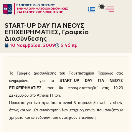
Μεταπηδήστε
στο
START-UP DAY ΓΙΑ ΝΕΟΥΣ
περιεχόμενο
ΕΠΙΧΕΙΡΗΜΑΤΙΕΣ, Γραφείο
Διασύνδεσης
10 Νοεμβρίου, 2009
5:46 πμ
Το Γραφείο Διασύνδεσης του Πανεπιστημίου Πειραιώς σ
ας
ενημερώνει
για το
START
–
UP
DAY
ΓΙΑ ΝΕΟΥΣ
ΕΠΙΧΕΙΡΗΜΑΤΙΕΣ
, που θα πραγματοποιηθεί στις 19-20
Δεκεμβρίου στο
Athens
Hilton
.
Πρόκειται για ένα πρωτότυπο
event
& παράλληλα
web
–
tv
show
,
όπως και για μία συνάντηση νέων επιχειρηματιών που αναζητούν
χρήματα και επενδυτών που αναζητούν επένδυση.