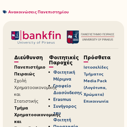
Ανακοινώσεις Πανεπιστημίου
Διεύθυνση
Φοιτητικές
Πρόσθετα
Παροχές
Πανεπιστήμιο
Ιστοσελίδες
Φοιτητική
Πειραιώς
Τμήματος
Μέριμνα
Σχολή
Media Pack
Γραφείο
Χρηματοοικονομικής
(Λογότυπα,
Διασύνδεσης
και
Χρώματα)
Erasmus
Στατιστικής
Επικοινωνία
Συνήγορος
Τμήμα
του
Χρηματοοικονομικής
Φοιτητή
και
Προστασία