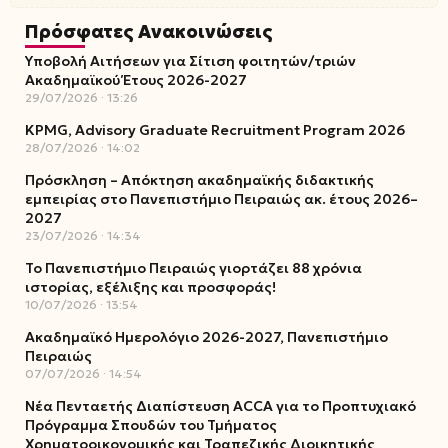
Πρόσφατες Ανακοινώσεις
Υποβολή Αιτήσεων για Σίτιση φοιτητών/τριών
Ακαδημαϊκού Έτους 2026-2027
29/07/2026
13:26
KPMG, Advisory Graduate Recruitment Program 2026
28/07/2026
14:02
Πρόσκληση – Απόκτηση ακαδημαϊκής διδακτικής
εμπειρίας στο Πανεπιστήμιο Πειραιώς ακ. έτους 2026–
2027
23/07/2026
14:34
Το Πανεπιστήμιο Πειραιώς γιορτάζει 88 χρόνια
ιστορίας, εξέλιξης και προσφοράς!
10/07/2026
13:54
Ακαδημαϊκό Ημερολόγιο 2026-2027, Πανεπιστήμιο
Πειραιώς
07/07/2026
14:54
Νέα Πενταετής Διαπίστευση ACCA για το Προπτυχιακό
Πρόγραμμα Σπουδών του Τμήματος
Χρηματοοικονομικής και Τραπεζικής Διοικητικής