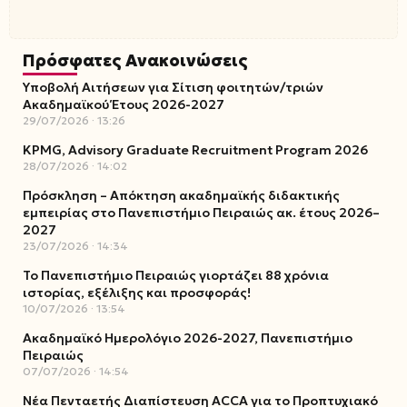
Πρόσφατες Ανακοινώσεις
Υποβολή Αιτήσεων για Σίτιση φοιτητών/τριών
Ακαδημαϊκού Έτους 2026-2027
29/07/2026
13:26
KPMG, Advisory Graduate Recruitment Program 2026
28/07/2026
14:02
Πρόσκληση – Απόκτηση ακαδημαϊκής διδακτικής
εμπειρίας στο Πανεπιστήμιο Πειραιώς ακ. έτους 2026–
2027
23/07/2026
14:34
Το Πανεπιστήμιο Πειραιώς γιορτάζει 88 χρόνια
ιστορίας, εξέλιξης και προσφοράς!
10/07/2026
13:54
Ακαδημαϊκό Ημερολόγιο 2026-2027, Πανεπιστήμιο
Πειραιώς
07/07/2026
14:54
Νέα Πενταετής Διαπίστευση ACCA για το Προπτυχιακό