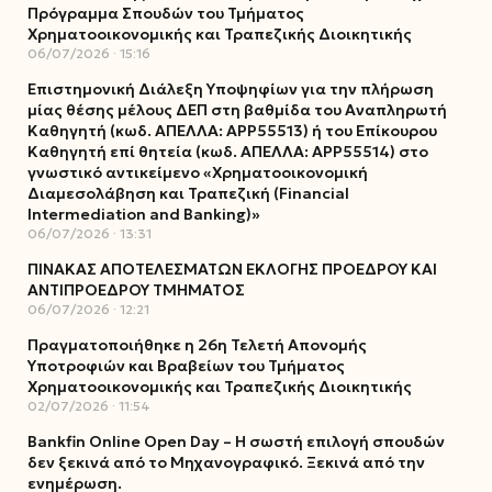
Πρόγραμμα Σπουδών του Τμήματος
Χρηματοοικονομικής και Τραπεζικής Διοικητικής
06/07/2026
15:16
Επιστημονική Διάλεξη Υποψηφίων για την πλήρωση
μίας θέσης μέλους ΔΕΠ στη βαθμίδα του Αναπληρωτή
Καθηγητή (κωδ. ΑΠΕΛΛΑ: ΑΡΡ55513) ή του Επίκουρου
Καθηγητή επί θητεία (κωδ. ΑΠΕΛΛΑ: ΑΡΡ55514) στο
γνωστικό αντικείμενο «Χρηματοοικονομική
Διαμεσολάβηση και Τραπεζική (Financial
Intermediation and Banking)»
06/07/2026
13:31
ΠΙΝΑΚΑΣ ΑΠΟΤΕΛΕΣΜΑΤΩΝ ΕΚΛΟΓΗΣ ΠΡΟΕΔΡΟΥ ΚΑΙ
ΑΝΤΙΠΡΟΕΔΡΟΥ ΤΜΗΜΑΤΟΣ
06/07/2026
12:21
Πραγματοποιήθηκε η 26η Τελετή Απονομής
Υποτροφιών και Βραβείων του Τμήματος
Χρηματοοικονομικής και Τραπεζικής Διοικητικής
02/07/2026
11:54
Bankfin Online Open Day – Η σωστή επιλογή σπουδών
δεν ξεκινά από το Μηχανογραφικό. Ξεκινά από την
ενημέρωση.