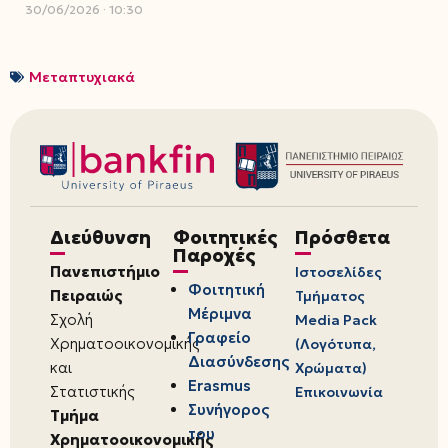
30/06/2026
10:30
Μεταπτυχιακά
Διεύθυνση
Φοιτητικές
Πρόσθετα
Παροχές
Πανεπιστήμιο
Ιστοσελίδες
Φοιτητική
Πειραιώς
Τμήματος
Μέριμνα
Σχολή
Media Pack
Γραφείο
Χρηματοοικονομικής
(Λογότυπα,
Διασύνδεσης
και
Χρώματα)
Erasmus
Στατιστικής
Επικοινωνία
Συνήγορος
Τμήμα
του
Χρηματοοικονομικής