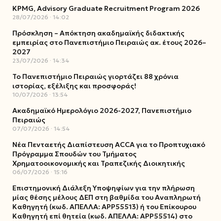
KPMG, Advisory Graduate Recruitment Program 2026
28/07/2026
14:02
Πρόσκληση – Απόκτηση ακαδημαϊκής διδακτικής
εμπειρίας στο Πανεπιστήμιο Πειραιώς ακ. έτους 2026–
2027
23/07/2026
14:34
Το Πανεπιστήμιο Πειραιώς γιορτάζει 88 χρόνια
ιστορίας, εξέλιξης και προσφοράς!
10/07/2026
13:54
Ακαδημαϊκό Ημερολόγιο 2026-2027, Πανεπιστήμιο
Πειραιώς
07/07/2026
14:54
Νέα Πενταετής Διαπίστευση ACCA για το Προπτυχιακό
Πρόγραμμα Σπουδών του Τμήματος
Χρηματοοικονομικής και Τραπεζικής Διοικητικής
06/07/2026
15:16
Επιστημονική Διάλεξη Υποψηφίων για την πλήρωση
μίας θέσης μέλους ΔΕΠ στη βαθμίδα του Αναπληρωτή
Καθηγητή (κωδ. ΑΠΕΛΛΑ: ΑΡΡ55513) ή του Επίκουρου
Καθηγητή επί θητεία (κωδ. ΑΠΕΛΛΑ: ΑΡΡ55514) στο