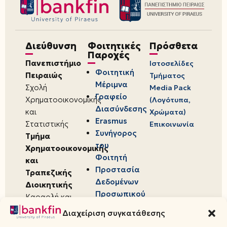
Διεύθυνση
Φοιτητικές
Πρόσθετα
Παροχές
Πανεπιστήμιο
Ιστοσελίδες
Φοιτητική
Πειραιώς
Τμήματος
Μέριμνα
Σχολή
Media Pack
Γραφείο
Χρηματοοικονομικής
(Λογότυπα,
Διασύνδεσης
και
Χρώματα)
Erasmus
Στατιστικής
Επικοινωνία
Συνήγορος
Τμήμα
του
Χρηματοοικονομικής
Φοιτητή
και
Προστασία
Τραπεζικής
Δεδομένων
Διοικητικής
Προσωπικού
Καραολή και
Χαρακτήρα
Δημητρίου 80,
Διαχείριση συγκατάθεσης
18534,