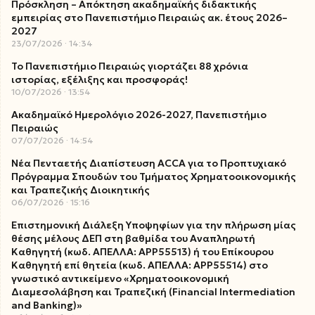
Πρόσκληση – Απόκτηση ακαδημαϊκής διδακτικής
εμπειρίας στο Πανεπιστήμιο Πειραιώς ακ. έτους 2026–
2027
23/07/2026
14:34
Το Πανεπιστήμιο Πειραιώς γιορτάζει 88 χρόνια
ιστορίας, εξέλιξης και προσφοράς!
10/07/2026
13:54
Ακαδημαϊκό Ημερολόγιο 2026-2027, Πανεπιστήμιο
Πειραιώς
07/07/2026
14:54
Νέα Πενταετής Διαπίστευση ACCA για το Προπτυχιακό
Πρόγραμμα Σπουδών του Τμήματος Χρηματοοικονομικής
και Τραπεζικής Διοικητικής
06/07/2026
15:16
Επιστημονική Διάλεξη Υποψηφίων για την πλήρωση μίας
θέσης μέλους ΔΕΠ στη βαθμίδα του Αναπληρωτή
Καθηγητή (κωδ. ΑΠΕΛΛΑ: ΑΡΡ55513) ή του Επίκουρου
Καθηγητή επί θητεία (κωδ. ΑΠΕΛΛΑ: ΑΡΡ55514) στο
γνωστικό αντικείμενο «Χρηματοοικονομική
Διαμεσολάβηση και Τραπεζική (Financial Intermediation
and Banking)»