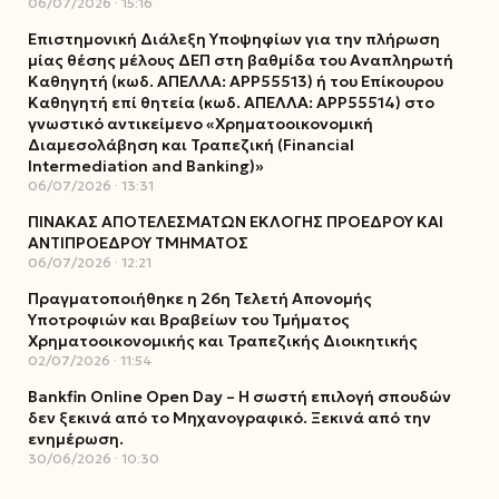
06/07/2026
15:16
Επιστημονική Διάλεξη Υποψηφίων για την πλήρωση
μίας θέσης μέλους ΔΕΠ στη βαθμίδα του Αναπληρωτή
Καθηγητή (κωδ. ΑΠΕΛΛΑ: ΑΡΡ55513) ή του Επίκουρου
Καθηγητή επί θητεία (κωδ. ΑΠΕΛΛΑ: ΑΡΡ55514) στο
γνωστικό αντικείμενο «Χρηματοοικονομική
Διαμεσολάβηση και Τραπεζική (Financial
Intermediation and Banking)»
06/07/2026
13:31
ΠΙΝΑΚΑΣ ΑΠΟΤΕΛΕΣΜΑΤΩΝ ΕΚΛΟΓΗΣ ΠΡΟΕΔΡΟΥ ΚΑΙ
ΑΝΤΙΠΡΟΕΔΡΟΥ ΤΜΗΜΑΤΟΣ
06/07/2026
12:21
Πραγματοποιήθηκε η 26η Τελετή Απονομής
Υποτροφιών και Βραβείων του Τμήματος
Χρηματοοικονομικής και Τραπεζικής Διοικητικής
02/07/2026
11:54
Bankfin Online Open Day – Η σωστή επιλογή σπουδών
δεν ξεκινά από το Μηχανογραφικό. Ξεκινά από την
ενημέρωση.
30/06/2026
10:30