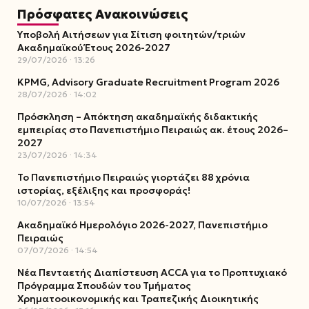
Πρόσφατες Ανακοινώσεις
Υποβολή Αιτήσεων για Σίτιση φοιτητών/τριών
Ακαδημαϊκού Έτους 2026-2027
29/07/2026
13:26
KPMG, Advisory Graduate Recruitment Program 2026
28/07/2026
14:02
Πρόσκληση – Απόκτηση ακαδημαϊκής διδακτικής
εμπειρίας στο Πανεπιστήμιο Πειραιώς ακ. έτους 2026–
2027
23/07/2026
14:34
Το Πανεπιστήμιο Πειραιώς γιορτάζει 88 χρόνια
ιστορίας, εξέλιξης και προσφοράς!
10/07/2026
13:54
Ακαδημαϊκό Ημερολόγιο 2026-2027, Πανεπιστήμιο
Πειραιώς
07/07/2026
14:54
Νέα Πενταετής Διαπίστευση ACCA για το Προπτυχιακό
Πρόγραμμα Σπουδών του Τμήματος
Χρηματοοικονομικής και Τραπεζικής Διοικητικής