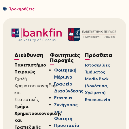
Προκηρύξεις
Διεύθυνση
Φοιτητικές
Πρόσθετα
Παροχές
Πανεπιστήμιο
Ιστοσελίδες
Φοιτητική
Πειραιώς
Τμήματος
Μέριμνα
Σχολή
Media Pack
Γραφείο
Χρηματοοικονομικής
(Λογότυπα,
Διασύνδεσης
και
Χρώματα)
Erasmus
Στατιστικής
Επικοινωνία
Συνήγορος
Τμήμα
του
Χρηματοοικονομικής
Φοιτητή
και
Προστασία
Τραπεζικής