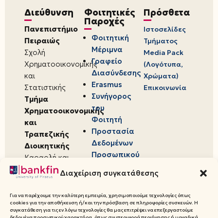
Διεύθυνση
Φοιτητικές
Πρόσθετα
Παροχές
Πανεπιστήμιο
Ιστοσελίδες
Φοιτητική
Πειραιώς
Τμήματος
Μέριμνα
Σχολή
Media Pack
Γραφείο
Χρηματοοικονομικής
(Λογότυπα,
Διασύνδεσης
και
Χρώματα)
Erasmus
Στατιστικής
Επικοινωνία
Συνήγορος
Τμήμα
του
Χρηματοοικονομικής
Φοιτητή
και
Προστασία
Τραπεζικής
Δεδομένων
Διοικητικής
Προσωπικού
Καραολή και
Χαρακτήρα
Δημητρίου 80,
Διαχείριση συγκατάθεσης
18534,
Πειραιάς
Για να παρέχουμε την καλύτερη εμπειρία, χρησιμοποιούμε τεχνολογίες όπως
cookies για την αποθήκευση ή/και την πρόσβαση σε πληροφορίες συσκευών. Η
συγκατάθεση για τις εν λόγω τεχνολογίες θα μας επιτρέψει να επεξεργαστούμε
δεδομένα προσωπικού χαρακτήρα, όπως συμπεριφορά περιήγησης ή μοναδικά