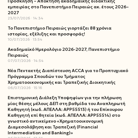
Πρόσκληση – Απόκτηση ακαδημαϊκής διδακτικής
εμπειρίας στο Πανεπιστήμιο Πειραιώς ακ. έτους 2026–
2027
23/07/2026
14:34
Το Πανεπιστήμιο Πειραιώς γιορτάζει 88 χρόνια
ιστορίας, εξέλιξης και προσφοράς!
10/07/2026
13:54
Ακαδημαϊκό Ημερολόγιο 2026-2027, Πανεπιστήμιο
Πειραιώς
07/07/2026
14:54
Νέα Πενταετής Διαπίστευση ACCA για το Προπτυχιακό
Πρόγραμμα Σπουδών του Τμήματος
Χρηματοοικονομικής και Τραπεζικής Διοικητικής
06/07/2026
15:16
Επιστημονική Διάλεξη Υποψηφίων για την πλήρωση
μίας θέσης μέλους ΔΕΠ στη βαθμίδα του Αναπληρωτή
Καθηγητή (κωδ. ΑΠΕΛΛΑ: ΑΡΡ55513) ή του Επίκουρου
Καθηγητή επί θητεία (κωδ. ΑΠΕΛΛΑ: ΑΡΡ55514) στο
γνωστικό αντικείμενο «Χρηματοοικονομική
Διαμεσολάβηση και Τραπεζική (Financial
Intermediation and Banking)»