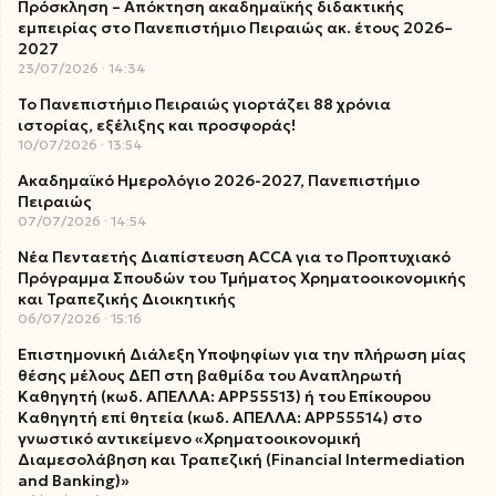
Πρόσκληση – Απόκτηση ακαδημαϊκής διδακτικής
εμπειρίας στο Πανεπιστήμιο Πειραιώς ακ. έτους 2026–
2027
23/07/2026
14:34
Το Πανεπιστήμιο Πειραιώς γιορτάζει 88 χρόνια
ιστορίας, εξέλιξης και προσφοράς!
10/07/2026
13:54
Ακαδημαϊκό Ημερολόγιο 2026-2027, Πανεπιστήμιο
Πειραιώς
07/07/2026
14:54
Νέα Πενταετής Διαπίστευση ACCA για το Προπτυχιακό
Πρόγραμμα Σπουδών του Τμήματος Χρηματοοικονομικής
και Τραπεζικής Διοικητικής
06/07/2026
15:16
Επιστημονική Διάλεξη Υποψηφίων για την πλήρωση μίας
θέσης μέλους ΔΕΠ στη βαθμίδα του Αναπληρωτή
Καθηγητή (κωδ. ΑΠΕΛΛΑ: ΑΡΡ55513) ή του Επίκουρου
Καθηγητή επί θητεία (κωδ. ΑΠΕΛΛΑ: ΑΡΡ55514) στο
γνωστικό αντικείμενο «Χρηματοοικονομική
Διαμεσολάβηση και Τραπεζική (Financial Intermediation
and Banking)»