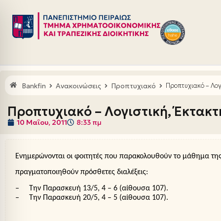
Μεταπηδήστε
στο
περιεχόμενο
Bankfin
Ανακοινώσεις
Προπτυχιακό
Προπτυχιακό – Λογ
Προπτυχιακό – Λογιστική, Έκτακτ
10 Μαΐου, 2011
8:33 πμ
Ενημερώνονται οι φοιτητές που παρακολουθούν το μάθημα της 
πραγματοποιηθούν πρόσθετες διαλέξεις:
–
Την Παρασκευή
13
/5,
4
– 6 (αίθουσα 10
7
).
–
Την Παρασκευή
20
/5,
4
–
5
(αίθουσα
107
).