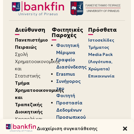
Διεύθυνση
Φοιτητικές
Πρόσθετα
Παροχές
Πανεπιστήμιο
Ιστοσελίδες
Φοιτητική
Πειραιώς
Τμήματος
Μέριμνα
Σχολή
Media Pack
Γραφείο
Χρηματοοικονομικής
(Λογότυπα,
Διασύνδεσης
και
Χρώματα)
Erasmus
Στατιστικής
Επικοινωνία
Συνήγορος
Τμήμα
του
Χρηματοοικονομικής
Φοιτητή
και
Προστασία
Τραπεζικής
Δεδομένων
Διοικητικής
Προσωπικού
Καραολή και
Χαρακτήρα
Δημητρίου 80,
Διαχείριση συγκατάθεσης
18534,