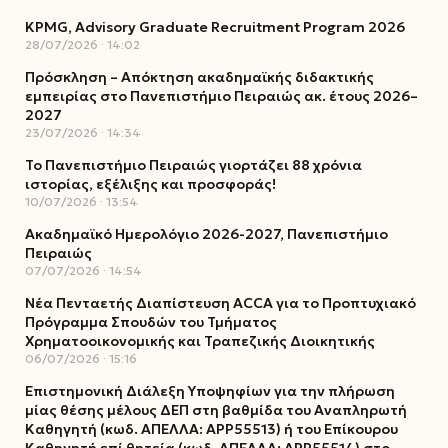
KPMG, Advisory Graduate Recruitment Program 2026
28/07/2026
14:02
Πρόσκληση – Απόκτηση ακαδημαϊκής διδακτικής
εμπειρίας στο Πανεπιστήμιο Πειραιώς ακ. έτους 2026–
2027
23/07/2026
14:34
Το Πανεπιστήμιο Πειραιώς γιορτάζει 88 χρόνια
ιστορίας, εξέλιξης και προσφοράς!
10/07/2026
13:54
Ακαδημαϊκό Ημερολόγιο 2026-2027, Πανεπιστήμιο
Πειραιώς
07/07/2026
14:54
Νέα Πενταετής Διαπίστευση ACCA για το Προπτυχιακό
Πρόγραμμα Σπουδών του Τμήματος
Χρηματοοικονομικής και Τραπεζικής Διοικητικής
06/07/2026
15:16
Επιστημονική Διάλεξη Υποψηφίων για την πλήρωση
μίας θέσης μέλους ΔΕΠ στη βαθμίδα του Αναπληρωτή
Καθηγητή (κωδ. ΑΠΕΛΛΑ: ΑΡΡ55513) ή του Επίκουρου
Καθηγητή επί θητεία (κωδ. ΑΠΕΛΛΑ: ΑΡΡ55514) στο