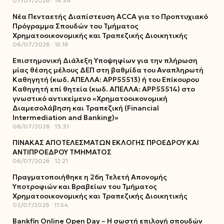
07/07/2026
14:54
Νέα Πενταετής Διαπίστευση ACCA για το Προπτυχιακό
Πρόγραμμα Σπουδών του Τμήματος
Χρηματοοικονομικής και Τραπεζικής Διοικητικής
06/07/2026
15:16
Επιστημονική Διάλεξη Υποψηφίων για την πλήρωση
μίας θέσης μέλους ΔΕΠ στη βαθμίδα του Αναπληρωτή
Καθηγητή (κωδ. ΑΠΕΛΛΑ: ΑΡΡ55513) ή του Επίκουρου
Καθηγητή επί θητεία (κωδ. ΑΠΕΛΛΑ: ΑΡΡ55514) στο
γνωστικό αντικείμενο «Χρηματοοικονομική
Διαμεσολάβηση και Τραπεζική (Financial
Intermediation and Banking)»
06/07/2026
13:31
ΠΙΝΑΚΑΣ ΑΠΟΤΕΛΕΣΜΑΤΩΝ ΕΚΛΟΓΗΣ ΠΡΟΕΔΡΟΥ ΚΑΙ
ΑΝΤΙΠΡΟΕΔΡΟΥ ΤΜΗΜΑΤΟΣ
06/07/2026
12:21
Πραγματοποιήθηκε η 26η Τελετή Απονομής
Υποτροφιών και Βραβείων του Τμήματος
Χρηματοοικονομικής και Τραπεζικής Διοικητικής
02/07/2026
11:54
Bankfin Online Open Day – Η σωστή επιλογή σπουδών