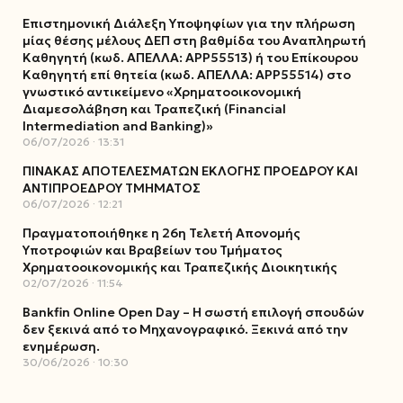
Επιστημονική Διάλεξη Υποψηφίων για την πλήρωση
μίας θέσης μέλους ΔΕΠ στη βαθμίδα του Αναπληρωτή
Καθηγητή (κωδ. ΑΠΕΛΛΑ: ΑΡΡ55513) ή του Επίκουρου
Καθηγητή επί θητεία (κωδ. ΑΠΕΛΛΑ: ΑΡΡ55514) στο
γνωστικό αντικείμενο «Χρηματοοικονομική
Διαμεσολάβηση και Τραπεζική (Financial
Intermediation and Banking)»
06/07/2026
13:31
ΠΙΝΑΚΑΣ ΑΠΟΤΕΛΕΣΜΑΤΩΝ ΕΚΛΟΓΗΣ ΠΡΟΕΔΡΟΥ ΚΑΙ
ΑΝΤΙΠΡΟΕΔΡΟΥ ΤΜΗΜΑΤΟΣ
06/07/2026
12:21
Πραγματοποιήθηκε η 26η Τελετή Απονομής
Υποτροφιών και Βραβείων του Τμήματος
Χρηματοοικονομικής και Τραπεζικής Διοικητικής
02/07/2026
11:54
Bankfin Online Open Day – Η σωστή επιλογή σπουδών
δεν ξεκινά από το Μηχανογραφικό. Ξεκινά από την
ενημέρωση.
30/06/2026
10:30