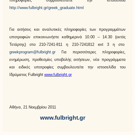
πληροφορίες συμβουλευτείτε την ιστοσελίδα
http://www.fulbright.gr/greek_graduate.html
Για αιτήσεις και αναλυτικές πληροφορίες των προγραμμάτων
υποτροφιών επικοινωνήστε καθημερινά 10.00 – 14.30 (εκτός
Τετάρτης) στο 210-7241-811 η 210-7241812
ext
3 η στο
greekprogram
@
fulbright
.
gr
Για περισσότερες πληροφορίες,
ενημέρωση, προθεσμίες υποβολής αιτήσεων, νέα προγράμματα
και ειδικές υποτροφίες συμβουλευτείτε την ιστοσελίδα του
Ιδρύματος Fulbright
www
.
fulbright
.
gr
Αθήνα, 21 Νοεμβρίου 2011
www
.
fulbright
.
gr