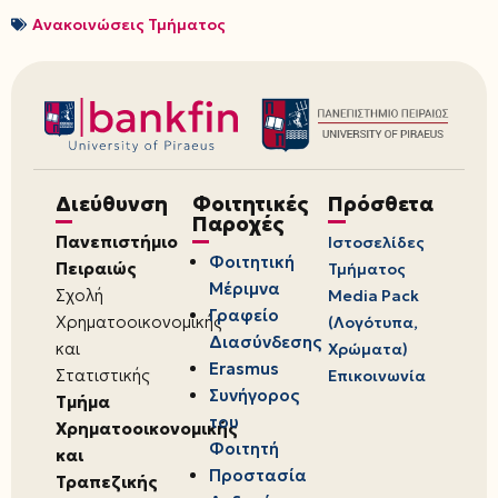
Ανακοινώσεις Τμήματος
Διεύθυνση
Φοιτητικές
Πρόσθετα
Παροχές
Πανεπιστήμιο
Ιστοσελίδες
Φοιτητική
Πειραιώς
Τμήματος
Μέριμνα
Σχολή
Media Pack
Γραφείο
Χρηματοοικονομικής
(Λογότυπα,
Διασύνδεσης
και
Χρώματα)
Erasmus
Στατιστικής
Επικοινωνία
Συνήγορος
Τμήμα
του
Χρηματοοικονομικής
Φοιτητή
και
Προστασία
Τραπεζικής