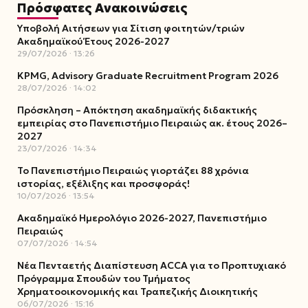
Πρόσφατες Ανακοινώσεις
Υποβολή Αιτήσεων για Σίτιση φοιτητών/τριών
Ακαδημαϊκού Έτους 2026-2027
29/07/2026
13:26
KPMG, Advisory Graduate Recruitment Program 2026
28/07/2026
14:02
Πρόσκληση – Απόκτηση ακαδημαϊκής διδακτικής
εμπειρίας στο Πανεπιστήμιο Πειραιώς ακ. έτους 2026–
2027
23/07/2026
14:34
Το Πανεπιστήμιο Πειραιώς γιορτάζει 88 χρόνια
ιστορίας, εξέλιξης και προσφοράς!
10/07/2026
13:54
Ακαδημαϊκό Ημερολόγιο 2026-2027, Πανεπιστήμιο
Πειραιώς
07/07/2026
14:54
Νέα Πενταετής Διαπίστευση ACCA για το Προπτυχιακό
Πρόγραμμα Σπουδών του Τμήματος
Χρηματοοικονομικής και Τραπεζικής Διοικητικής
06/07/2026
15:16