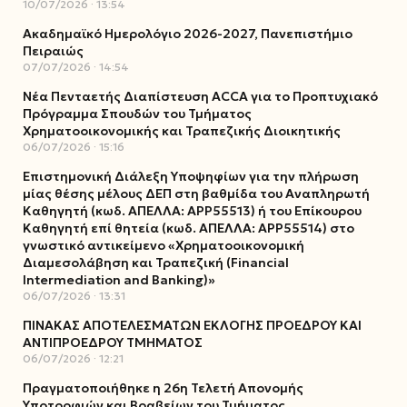
10/07/2026
13:54
Ακαδημαϊκό Ημερολόγιο 2026-2027, Πανεπιστήμιο
Πειραιώς
07/07/2026
14:54
Νέα Πενταετής Διαπίστευση ACCA για το Προπτυχιακό
Πρόγραμμα Σπουδών του Τμήματος
Χρηματοοικονομικής και Τραπεζικής Διοικητικής
06/07/2026
15:16
Επιστημονική Διάλεξη Υποψηφίων για την πλήρωση
μίας θέσης μέλους ΔΕΠ στη βαθμίδα του Αναπληρωτή
Καθηγητή (κωδ. ΑΠΕΛΛΑ: ΑΡΡ55513) ή του Επίκουρου
Καθηγητή επί θητεία (κωδ. ΑΠΕΛΛΑ: ΑΡΡ55514) στο
γνωστικό αντικείμενο «Χρηματοοικονομική
Διαμεσολάβηση και Τραπεζική (Financial
Intermediation and Banking)»
06/07/2026
13:31
ΠΙΝΑΚΑΣ ΑΠΟΤΕΛΕΣΜΑΤΩΝ ΕΚΛΟΓΗΣ ΠΡΟΕΔΡΟΥ ΚΑΙ
ΑΝΤΙΠΡΟΕΔΡΟΥ ΤΜΗΜΑΤΟΣ
06/07/2026
12:21
Πραγματοποιήθηκε η 26η Τελετή Απονομής
Υποτροφιών και Βραβείων του Τμήματος