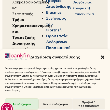
Γραφείο
Χρηματοοικονομικής
(Λογότυπα,
Διασύνδεσης
και
Χρώματα)
Erasmus
Στατιστικής
Επικοινωνία
Συνήγορος
Τμήμα
του
Χρηματοοικονομικής
Φοιτητή
και
Προστασία
Τραπεζικής
Δεδομένων
Διοικητικής
Προσωπικού
Καραολή και
Χαρακτήρα
Δημητρίου 80,
Διαχείριση συγκατάθεσης
18534,
Πειραιάς
Για να παρέχουμε την καλύτερη εμπειρία, χρησιμοποιούμε τεχνολογίες όπως
cookies για την αποθήκευση ή/και την πρόσβαση σε πληροφορίες συσκευών. Η
συγκατάθεση για τις εν λόγω τεχνολογίες θα μας επιτρέψει να επεξεργαστούμε
δεδομένα προσωπικού χαρακτήρα, όπως συμπεριφορά περιήγησης ή μοναδικά
αναγνωριστικά σε αυτόν τον ιστότοπο. Η μη συγκατάθεση ή η ανάκληση της
συγκατάθεσης, μπορεί να επηρεάσει αρνητικά ορισμένες λειτουργίες και
© 2026 Πανεπιστήμιο Πειραιώς,
δυνατότητες.
Τμήμα Χρηματοοικονομικής και
Προβολή
Τραπεζικής Διοικητικής
Αποδέχομαι
Δεν αποδέχομαι
προτιμήσεων