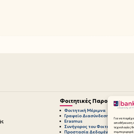
Φοιτητικές Παροχές
Φοιτητική Μέριμνα
Γραφείο Διασύνδεσης
Για να παρέχο
ής
Erasmus
αποθήκευση ή
Συνήγορος του Φοιτητή
τεχνολογίες 
Προστασία Δεδομένων Προσωπ
συμπεριφορά 