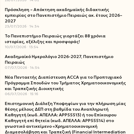
Πρόσκληση – Απόκτηση ακαδημαϊκής διδακτικής
εμπειρίας στο Πανεπιστήμιο Πειραιώς ακ. έτους 2026–
2027
23/07/2026
14:34
Το Πανεπιστήμιο Πειραιώς γιορτάζει 88 χρόνια
ιστορίας, εξέλιξης και προσφοράς!
10/07/2026
13:54
Ακαδημαϊκό Ημερολόγιο 2026-2027, Πανεπιστήμιο
Πειραιώς
07/07/2026
14:54
Νέα Πενταετής Διαπίστευση ACCA για το Προπτυχιακό
Πρόγραμμα Σπουδών του Τμήματος Χρηματοοικονομικής
και Τραπεζικής Διοικητικής
06/07/2026
15:16
Επιστημονική Διάλεξη Υποψηφίων για την πλήρωση μίας
θέσης μέλους ΔΕΠ στη βαθμίδα του Αναπληρωτή
Καθηγητή (κωδ. ΑΠΕΛΛΑ: ΑΡΡ55513) ή του Επίκουρου
Καθηγητή επί θητεία (κωδ. ΑΠΕΛΛΑ: ΑΡΡ55514) στο
γνωστικό αντικείμενο «Χρηματοοικονομική
Διαμεσολάβηση και Τραπεζική (Financial Intermediation