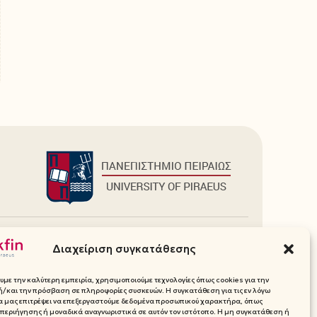
Πρόσθετα
Διαχείριση συγκατάθεσης
Ιστοσελίδες Τμήματος
Media Pack (Λογότυπα, Χρώματα)
υμε την καλύτερη εμπειρία, χρησιμοποιούμε τεχνολογίες όπως cookies για την
Επικοινωνία
/και την πρόσβαση σε πληροφορίες συσκευών. Η συγκατάθεση για τις εν λόγω
θα μας επιτρέψει να επεξεργαστούμε δεδομένα προσωπικού χαρακτήρα, όπως
ικού
περιήγησης ή μοναδικά αναγνωριστικά σε αυτόν τον ιστότοπο. Η μη συγκατάθεση ή