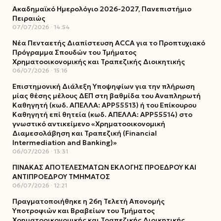
Ακαδημαϊκό Ημερολόγιο 2026-2027, Πανεπιστήμιο
Πειραιώς
07/07/2026
14:54
Νέα Πενταετής Διαπίστευση ACCA για το Προπτυχιακό
Πρόγραμμα Σπουδών του Τμήματος
Χρηματοοικονομικής και Τραπεζικής Διοικητικής
06/07/2026
15:16
Επιστημονική Διάλεξη Υποψηφίων για την πλήρωση
μίας θέσης μέλους ΔΕΠ στη βαθμίδα του Αναπληρωτή
Καθηγητή (κωδ. ΑΠΕΛΛΑ: ΑΡΡ55513) ή του Επίκουρου
Καθηγητή επί θητεία (κωδ. ΑΠΕΛΛΑ: ΑΡΡ55514) στο
γνωστικό αντικείμενο «Χρηματοοικονομική
Διαμεσολάβηση και Τραπεζική (Financial
Intermediation and Banking)»
06/07/2026
13:31
ΠΙΝΑΚΑΣ ΑΠΟΤΕΛΕΣΜΑΤΩΝ ΕΚΛΟΓΗΣ ΠΡΟΕΔΡΟΥ ΚΑΙ
ΑΝΤΙΠΡΟΕΔΡΟΥ ΤΜΗΜΑΤΟΣ
06/07/2026
12:21
Πραγματοποιήθηκε η 26η Τελετή Απονομής
Υποτροφιών και Βραβείων του Τμήματος
Χρηματοοικονομικής και Τραπεζικής Διοικητικής