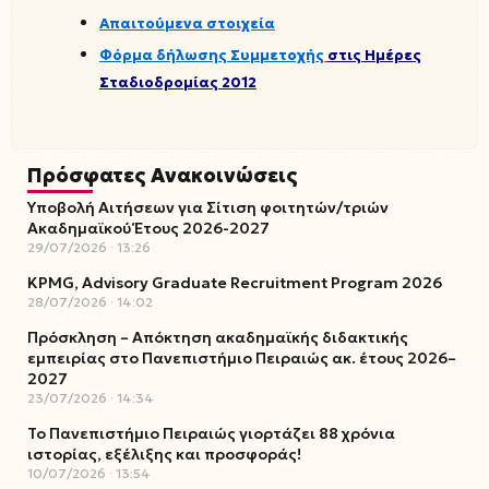
Απαιτούμενα στοιχεία
Φόρμα δήλω
σης Συμμετοχής
στις Ημέρες
Σταδιοδρομίας 201
2
Πρόσφατες Ανακοινώσεις
Υποβολή Αιτήσεων για Σίτιση φοιτητών/τριών
Ακαδημαϊκού Έτους 2026-2027
29/07/2026
13:26
KPMG, Advisory Graduate Recruitment Program 2026
28/07/2026
14:02
Πρόσκληση – Απόκτηση ακαδημαϊκής διδακτικής
εμπειρίας στο Πανεπιστήμιο Πειραιώς ακ. έτους 2026–
2027
23/07/2026
14:34
Το Πανεπιστήμιο Πειραιώς γιορτάζει 88 χρόνια
ιστορίας, εξέλιξης και προσφοράς!
10/07/2026
13:54