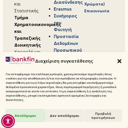
Διασύνδεσης
και
Χρώματα)
Erasmus
Στατιστικής
Επικοινωνία
Συνήγορος
Τμήμα
του
Χρηματοοικονομικής
Φοιτητή
και
Προστασία
Τραπεζικής
Δεδομένων
Διοικητικής
Προσωπικού
Καραολή και
Χαρακτήρα
Δημητρίου 80,
Διαχείριση συγκατάθεσης
18534,
Πειραιάς
Για να παρέχουμε την καλύτερη εμπειρία, χρησιμοποιούμε τεχνολογίες όπως
cookies για την αποθήκευση ή/και την πρόσβαση σε πληροφορίες συσκευών. Η
συγκατάθεση για τις εν λόγω τεχνολογίες θα μας επιτρέψει να επεξεργαστούμε
δεδομένα προσωπικού χαρακτήρα, όπως συμπεριφορά περιήγησης ή μοναδικά
αναγνωριστικά σε αυτόν τον ιστότοπο. Η μη συγκατάθεση ή η ανάκληση της
συγκατάθεσης, μπορεί να επηρεάσει αρνητικά ορισμένες λειτουργίες και
© 2026 Πανεπιστήμιο Πειραιώς,
δυνατότητες.
Τμήμα Χρηματοοικονομικής και
Προβολή
Τραπεζικής Διοικητικής
Αποδέχομαι
Δεν αποδέχομαι
προτιμήσεων