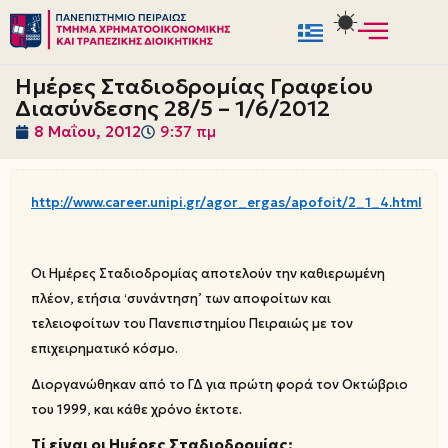
Μεταπηδήστε
στο
Ημέρες Σταδιοδρομίας Γραφείου
περιεχόμενο
Διασύνδεσης 28/5 – 1/6/2012
8 Μαΐου, 2012
9:37 πμ
http://www.career.unipi.gr/agor_ergas/apofoit/2_1_4.html
Οι Ημέρες Σταδιοδρομίας αποτελούν την καθιερωμένη
πλέον, ετήσια ‘συνάντηση’ των αποφοίτων και
τελειοφοίτων του Πανεπιστημίου Πειραιώς με τον
επιχειρηματικό κόσμο.
Διοργανώθηκαν από το ΓΔ για πρώτη φορά τον Οκτώβριο
του 1999, και κάθε χρόνο έκτοτε.
Τί είναι οι Ημέρες Σταδιοδρομίας;