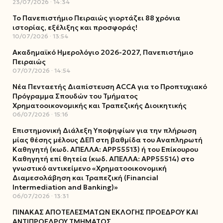
23/07/2026
14:34
Το Πανεπιστήμιο Πειραιώς γιορτάζει 88 χρόνια
ιστορίας, εξέλιξης και προσφοράς!
10/07/2026
13:54
Ακαδημαϊκό Ημερολόγιο 2026-2027, Πανεπιστήμιο
Πειραιώς
07/07/2026
14:54
Νέα Πενταετής Διαπίστευση ACCA για το Προπτυχιακό
Πρόγραμμα Σπουδών του Τμήματος
Χρηματοοικονομικής και Τραπεζικής Διοικητικής
06/07/2026
15:16
Επιστημονική Διάλεξη Υποψηφίων για την πλήρωση
μίας θέσης μέλους ΔΕΠ στη βαθμίδα του Αναπληρωτή
Καθηγητή (κωδ. ΑΠΕΛΛΑ: ΑΡΡ55513) ή του Επίκουρου
Καθηγητή επί θητεία (κωδ. ΑΠΕΛΛΑ: ΑΡΡ55514) στο
γνωστικό αντικείμενο «Χρηματοοικονομική
Διαμεσολάβηση και Τραπεζική (Financial
Intermediation and Banking)»
06/07/2026
13:31
ΠΙΝΑΚΑΣ ΑΠΟΤΕΛΕΣΜΑΤΩΝ ΕΚΛΟΓΗΣ ΠΡΟΕΔΡΟΥ ΚΑΙ
ΑΝΤΙΠΡΟΕΔΡΟΥ ΤΜΗΜΑΤΟΣ