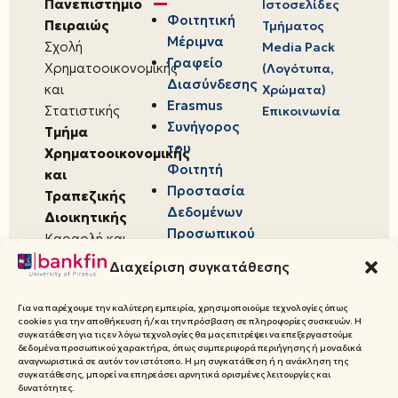
Πανεπιστήμιο
Ιστοσελίδες
Φοιτητική
Πειραιώς
Τμήματος
Μέριμνα
Σχολή
Media Pack
Γραφείο
Χρηματοοικονομικής
(Λογότυπα,
Διασύνδεσης
και
Χρώματα)
Erasmus
Στατιστικής
Επικοινωνία
Συνήγορος
Τμήμα
του
Χρηματοοικονομικής
Φοιτητή
και
Προστασία
Τραπεζικής
Δεδομένων
Διοικητικής
Προσωπικού
Καραολή και
Χαρακτήρα
Δημητρίου 80,
Διαχείριση συγκατάθεσης
18534,
Πειραιάς
Για να παρέχουμε την καλύτερη εμπειρία, χρησιμοποιούμε τεχνολογίες όπως
cookies για την αποθήκευση ή/και την πρόσβαση σε πληροφορίες συσκευών. Η
συγκατάθεση για τις εν λόγω τεχνολογίες θα μας επιτρέψει να επεξεργαστούμε
δεδομένα προσωπικού χαρακτήρα, όπως συμπεριφορά περιήγησης ή μοναδικά
αναγνωριστικά σε αυτόν τον ιστότοπο. Η μη συγκατάθεση ή η ανάκληση της
συγκατάθεσης, μπορεί να επηρεάσει αρνητικά ορισμένες λειτουργίες και
© 2026 Πανεπιστήμιο Πειραιώς,
δυνατότητες.