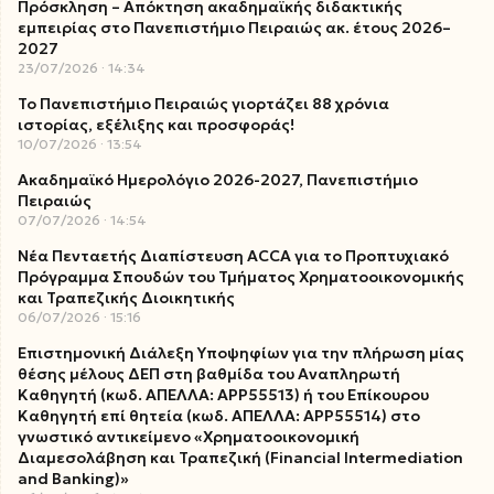
Πρόσκληση – Απόκτηση ακαδημαϊκής διδακτικής
εμπειρίας στο Πανεπιστήμιο Πειραιώς ακ. έτους 2026–
2027
23/07/2026
14:34
Το Πανεπιστήμιο Πειραιώς γιορτάζει 88 χρόνια
ιστορίας, εξέλιξης και προσφοράς!
10/07/2026
13:54
Ακαδημαϊκό Ημερολόγιο 2026-2027, Πανεπιστήμιο
Πειραιώς
07/07/2026
14:54
Νέα Πενταετής Διαπίστευση ACCA για το Προπτυχιακό
Πρόγραμμα Σπουδών του Τμήματος Χρηματοοικονομικής
και Τραπεζικής Διοικητικής
06/07/2026
15:16
Επιστημονική Διάλεξη Υποψηφίων για την πλήρωση μίας
θέσης μέλους ΔΕΠ στη βαθμίδα του Αναπληρωτή
Καθηγητή (κωδ. ΑΠΕΛΛΑ: ΑΡΡ55513) ή του Επίκουρου
Καθηγητή επί θητεία (κωδ. ΑΠΕΛΛΑ: ΑΡΡ55514) στο
γνωστικό αντικείμενο «Χρηματοοικονομική
Διαμεσολάβηση και Τραπεζική (Financial Intermediation
and Banking)»