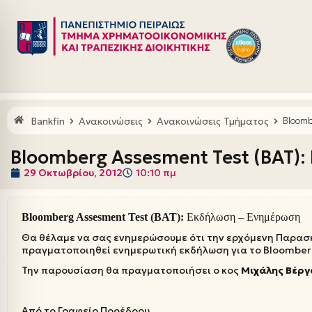
Μεταπηδήστε
στο
περιεχόμενο
Bankfin
Ανακοινώσεις
Ανακοινώσεις Τμήματος
Bloomb
Bloomberg Assesment Test (BAT):
29 Οκτωβρίου, 2012
10:10 πμ
Bloomberg Assesment Test (BAT):
Εκδήλωση – Ενημέρωση
Θα θέλαμε να σας ενημερώσουμε ότι την ερχόμενη Παρασ
πραγματοποιηθεί ενημερωτική εκδήλωση για το Bloomberg
Την παρουσίαση θα πραγματοποιήσει ο κος
Μιχάλης Βέργ
Από το Γραφείο Προέδρου