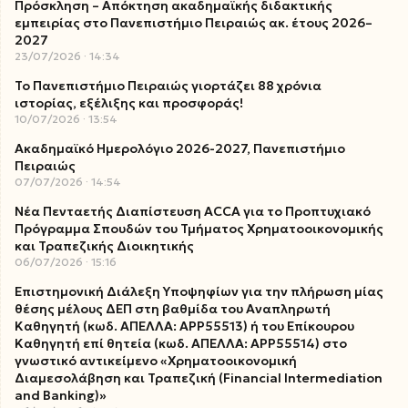
Πρόσκληση – Απόκτηση ακαδημαϊκής διδακτικής
εμπειρίας στο Πανεπιστήμιο Πειραιώς ακ. έτους 2026–
2027
23/07/2026
14:34
Το Πανεπιστήμιο Πειραιώς γιορτάζει 88 χρόνια
ιστορίας, εξέλιξης και προσφοράς!
10/07/2026
13:54
Ακαδημαϊκό Ημερολόγιο 2026-2027, Πανεπιστήμιο
Πειραιώς
07/07/2026
14:54
Νέα Πενταετής Διαπίστευση ACCA για το Προπτυχιακό
Πρόγραμμα Σπουδών του Τμήματος Χρηματοοικονομικής
και Τραπεζικής Διοικητικής
06/07/2026
15:16
Επιστημονική Διάλεξη Υποψηφίων για την πλήρωση μίας
θέσης μέλους ΔΕΠ στη βαθμίδα του Αναπληρωτή
Καθηγητή (κωδ. ΑΠΕΛΛΑ: ΑΡΡ55513) ή του Επίκουρου
Καθηγητή επί θητεία (κωδ. ΑΠΕΛΛΑ: ΑΡΡ55514) στο
γνωστικό αντικείμενο «Χρηματοοικονομική
Διαμεσολάβηση και Τραπεζική (Financial Intermediation
and Banking)»